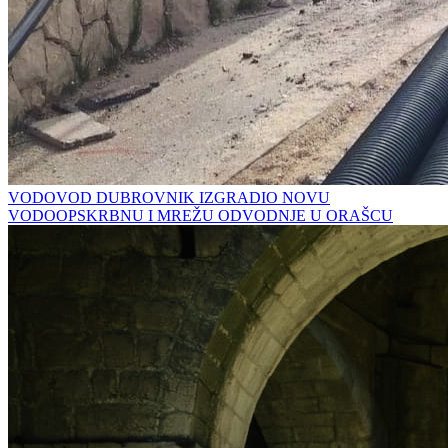
VODOVOD DUBROVNIK IZGRADIO NOVU
VODOOPSKRBNU I MREŽU ODVODNJE U ORAŠCU