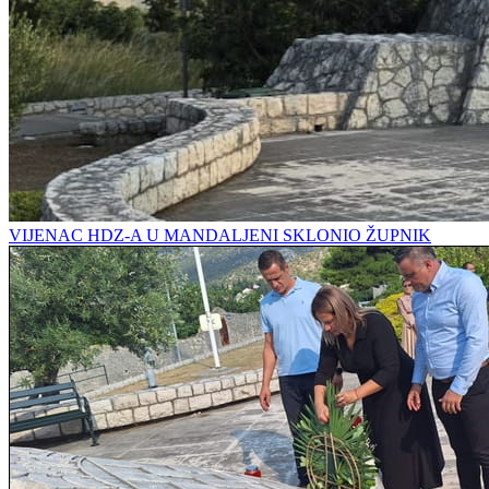
VIJENAC HDZ-A U MANDALJENI SKLONIO ŽUPNIK