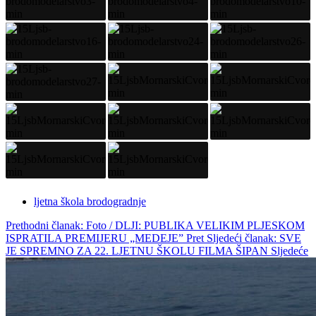
ljetna škola brodogradnje
Prethodni članak: Foto / DLJI: PUBLIKA VELIKIM PLJESKOM
ISPRATILA PREMIJERU „MEDEJE”
Pret
Sljedeći članak: SVE
JE SPREMNO ZA 22. LJETNU ŠKOLU FILMA ŠIPAN
Sljedeće