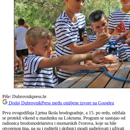
Piše:
Dubrovnikpress.hr
Dodaj DubrovnikPress među omiljene izvore na Googleu
Prva ovogodišnja Ljetna škola brodogradnje, a 15. po redu, održala
se protekli vikend u masliniku na Lokrumu. Program se sastojao od
radionica brodomodelarstva i mornarskih čvorova, koje su bile
otvorenog tipa, pa su i roditelji i skrbnici mogli sudjelovati i uživati