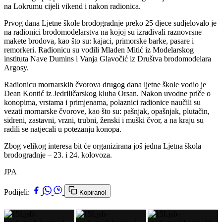
na Lokrumu cijeli vikend i nakon radionica.
Prvog dana Ljetne škole brodogradnje preko 25 djece sudjelovalo je
na radionici brodomodelarstva na kojoj su izrađivali raznovrsne
makete brodova, kao što su: kajaci, primorske barke, pasare i
remorkeri. Radionicu su vodili Mladen Mitić iz Modelarskog
instituta Nave Dumins i Vanja Glavočić iz Društva brodomodelara
Argosy.
Radionicu mornarskih čvorova drugog dana ljetne škole vodio je
Dean Kontić iz Jedriličarskog kluba Orsan. Nakon uvodne priče o
konopima, vrstama i primjenama, polaznici radionice naučili su
vezati mornarske čvorove, kao što su: pašnjak, opašnjak, plutačin,
sidreni, zastavni, vrzni, trubni, ženski i muški čvor, a na kraju su
radili se natjecali u potezanju konopa.
Zbog velikog interesa bit će organizirana još jedna Ljetna škola
brodogradnje – 23. i 24. kolovoza.
JPA
Podijeli:
Kopirano!