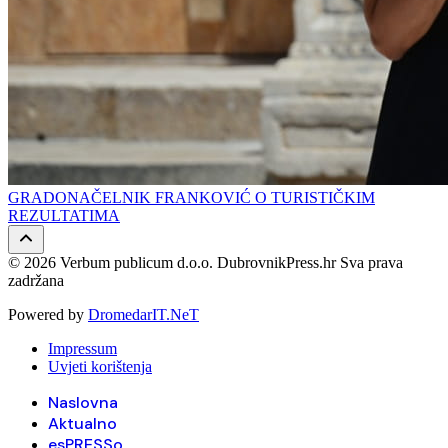
GRADONAČELNIK FRANKOVIĆ O TURISTIČKIM
REZULTATIMA
© 2026 Verbum publicum d.o.o. DubrovnikPress.hr Sva prava
zadržana
Powered by
DromedarIT.NeT
Impressum
Uvjeti korištenja
Naslovna
Aktualno
esPRESSo