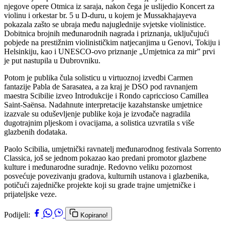
njegove opere Otmica iz saraja, nakon čega je uslijedio Koncert za
violinu i orkestar br. 5 u D-duru, u kojem je Mussakhajayeva
pokazala zašto se ubraja među najuglednije svjetske violinistice.
Dobitnica brojnih međunarodnih nagrada i priznanja, uključujući
pobjede na prestižnim violinističkim natjecanjima u Genovi, Tokiju i
Helsinkiju, kao i UNESCO-ovo priznanje „Umjetnica za mir” prvi
je put nastupila u Dubrovniku.
Potom je publika čula solisticu u virtuoznoj izvedbi Carmen
fantazije Pabla de Sarasatea, a za kraj je DSO pod ravnanjem
maestra Scibilie izveo Introdukcije i Rondo capriccioso Camillea
Saint-Saënsa. Nadahnute interpretacije kazahstanske umjetnice
izazvale su oduševljenje publike koja je izvođače nagradila
dugotrajnim pljeskom i ovacijama, a solistica uzvratila s više
glazbenih dodataka.
Paolo Scibilia, umjetnički ravnatelj međunarodnog festivala Sorrento
Classica, još se jednom pokazao kao predani promotor glazbene
kulture i međunarodne suradnje. Redovno veliku pozornost
posvećuje povezivanju gradova, kulturnih ustanova i glazbenika,
potičući zajedničke projekte koji su grade trajne umjetničke i
prijateljske veze.
Podijeli:
Kopirano!