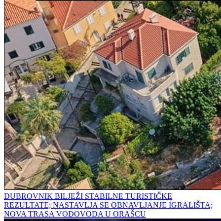
DUBROVNIK BILJEŽI STABILNE TURISTIČKE
REZULTATE; NASTAVLJA SE OBNAVLJANJE IGRALIŠTA;
NOVA TRASA VODOVODA U ORAŠCU