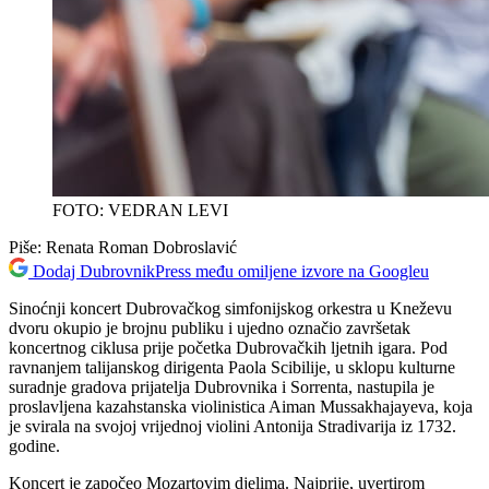
FOTO: VEDRAN LEVI
Piše:
Renata Roman Dobroslavić
Dodaj DubrovnikPress među omiljene izvore na Googleu
Sinoćnji koncert Dubrovačkog simfonijskog orkestra u Kneževu
dvoru okupio je brojnu publiku i ujedno označio završetak
koncertnog ciklusa prije početka Dubrovačkih ljetnih igara. Pod
ravnanjem talijanskog dirigenta Paola Scibilije, u sklopu kulturne
suradnje gradova prijatelja Dubrovnika i Sorrenta, nastupila je
proslavljena kazahstanska violinistica Aiman Mussakhajayeva, koja
je svirala na svojoj vrijednoj violini Antonija Stradivarija iz 1732.
godine.
Koncert je započeo Mozartovim djelima. Najprije, uvertirom