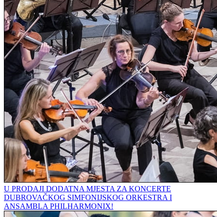
U PRODAJI DODATNA MJESTA ZA KONCERTE
DUBROVAČKOG SIMFONIJSKOG ORKESTRA I
ANSAMBLA PHILHARMONIX!