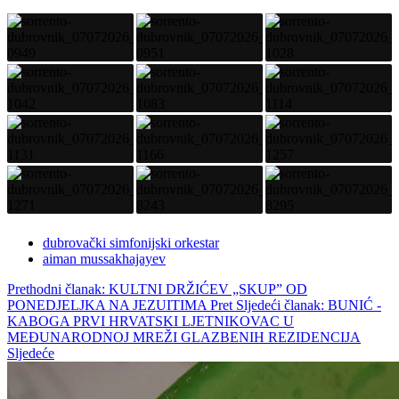
dubrovački simfonijski orkestar
aiman mussakhajayev
Prethodni članak: KULTNI DRŽIĆEV „SKUP” OD
PONEDJELJKA NA JEZUITIMA
Pret
Sljedeći članak: BUNIĆ -
KABOGA PRVI HRVATSKI LJETNIKOVAC U
MEĐUNARODNOJ MREŽI GLAZBENIH REZIDENCIJA
Sljedeće