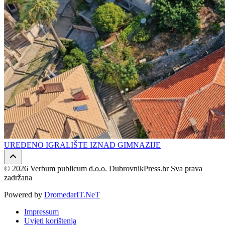
UREĐENO IGRALIŠTE IZNAD GIMNAZIJE
© 2026 Verbum publicum d.o.o. DubrovnikPress.hr Sva prava
zadržana
Powered by
DromedarIT.NeT
Impressum
Uvjeti korištenja