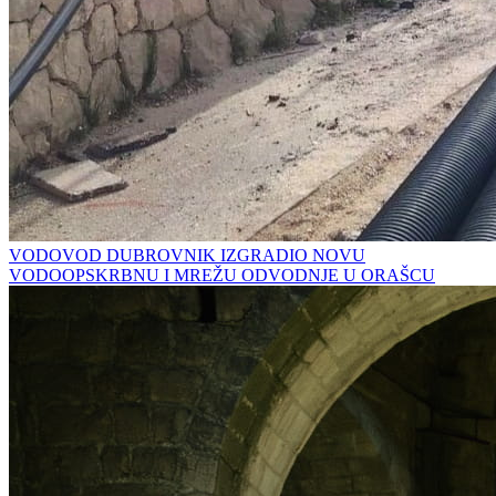
VODOVOD DUBROVNIK IZGRADIO NOVU
VODOOPSKRBNU I MREŽU ODVODNJE U ORAŠCU