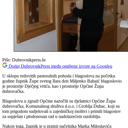
Piše:
Dubrovnikpress.hr
Dodaj DubrovnikPress među omiljene izvore na Googleu
U sklopu redovitih pastoralnih pohoda i blagoslova na početku
godine župnik Župe svetog Ilara don Miljenko Babaić blagoslovio
je prostorije Dječjeg vrtića, kao i prostorije Općine Župa
dubrovačka.
Blagoslovu u zgradi Općine nazočili su djelatnici Općine Župa
dubrovačka, Komunalnog društva d.o.o. i Groblja Dubac, koji su
tom prigodom sudjelovali u zajedničkoj molitvi i primili blagoslov
za uspješan i plodonosan rad u nadolazećem razdoblju.
Nakon toga, župnik je u pratnji načelnika Marka Miloslavića