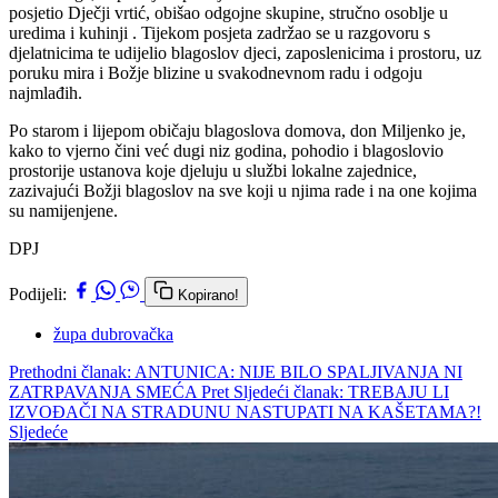
posjetio Dječji vrtić, obišao odgojne skupine, stručno osoblje u
uredima i kuhinji . Tijekom posjeta zadržao se u razgovoru s
djelatnicima te udijelio blagoslov djeci, zaposlenicima i prostoru, uz
poruku mira i Božje blizine u svakodnevnom radu i odgoju
najmlađih.
Po starom i lijepom običaju blagoslova domova, don Miljenko je,
kako to vjerno čini već dugi niz godina, pohodio i blagoslovio
prostorije ustanova koje djeluju u službi lokalne zajednice,
zazivajući Božji blagoslov na sve koji u njima rade i na one kojima
su namijenjene.
DPJ
Podijeli:
Kopirano!
župa dubrovačka
Prethodni članak: ANTUNICA: NIJE BILO SPALJIVANJA NI
ZATRPAVANJA SMEĆA
Pret
Sljedeći članak: TREBAJU LI
IZVOĐAČI NA STRADUNU NASTUPATI NA KAŠETAMA?!
Sljedeće