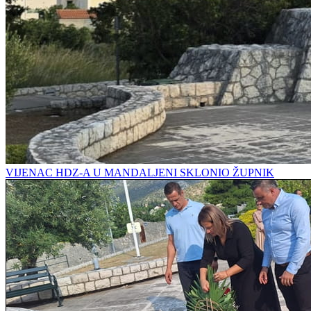
VIJENAC HDZ-A U MANDALJENI SKLONIO ŽUPNIK