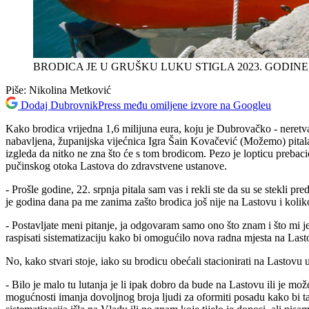
BRODICA JE U GRUŠKU LUKU STIGLA 2023. GODINE
Piše:
Nikolina Metković
Dodaj DubrovnikPress među omiljene izvore na Googleu
Kako brodica vrijedna 1,6 milijuna eura, koju je Dubrovačko - neretvan
nabavljena, županijska vijećnica Igra Šain Kovačević (Možemo) pitala j
izgleda da nitko ne zna što će s tom brodicom. Pezo je lopticu prebacio
pučinskog otoka Lastova do zdravstvene ustanove.
- Prošle godine, 22. srpnja pitala sam vas i rekli ste da su se stekli pr
je godina dana pa me zanima zašto brodica još nije na Lastovu i koliko
- Postavljate meni pitanje, ja odgovaram samo ono što znam i što mi j
raspisati sistematizaciju kako bi omogućilo nova radna mjesta na Lasto
No, kako stvari stoje, iako su brodicu obećali stacionirati na Lastovu
- Bilo je malo tu lutanja je li ipak dobro da bude na Lastovu ili je mo
mogućnosti imanja dovoljnog broja ljudi za oformiti posadu kako bi ta 