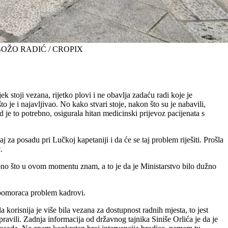
BOŽO RADIĆ / CROPIX
 stoji vezana, rijetko plovi i ne obavlja zadaću radi koje je
je i najavljivao. No kako stvari stoje, nakon što su je nabavili,
d je to potrebno, osigurala hitan medicinski prijevoz pacijenata s
aj za posadu pri Lučkoj kapetaniji i da će se taj problem riješiti. Prošla
.
i ono što u ovom momentu znam, a to je da je Ministarstvo bilo dužno
a pomoraca problem kadrovi.
 korisnija je više bila vezana za dostupnost radnih mjesta, to jest
ravili. Zadnja informacija od državnog tajnika Siniše Orlića je da je