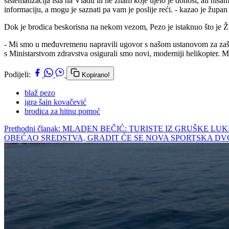
sistematizacija išla na Vladu ili ne znam koje tijelo je donosi, ali n
informaciju, a mogu je saznati pa vam je poslije reći. - kazao je župa
Dok je brodica beskorisna na nekom vezom, Pezo je istaknuo što je Žup
- Mi smo u međuvremenu napravili ugovor s našom ustanovom za zaštit
s Ministarstvom zdravstva osigurali smo novi, moderniji helikopter. Mis
Podijeli:
Kopirano!
blaž pezo
igra šain kovačević
brodica za hitnu pomoć
Prethodni članak: MLADEN BEČIĆ: TURISTE IZ GRUŠK
OBEĆAO SREDSTVA, GRADIT ĆE SE NOVA SPORTSKA 