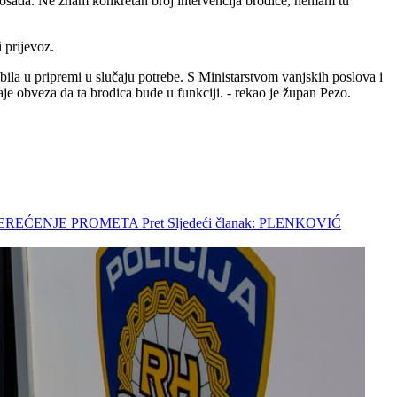
la posada. Ne znam konkretan broj intervencija brodice, nemam tu
 prijevoz.
la u pripremi u slučaju potrebe. S Ministarstvom vanjskih poslova i
taje obveza da ta brodica bude u funkciji. - rekao je župan Pezo.
STEREĆENJE PROMETA
Pret
Sljedeći članak: PLENKOVIĆ