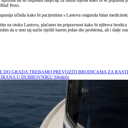
isam upoznat da su raspisani natječaji za radna mjesta kako bi se popuni
n Blaž Pezo.
anija učinila kako bi pacijentima s Lastova osigurala hitan medicinski
u na otoku Lastovu, plaćamo im pripravnost kako bi njihova brodica bi
lim da u smo taj način riješili barem jedan dio problema, ali i dalje os
E LUKE DO GRADA TREBAMO PREVOZITI BRODICAMA ZA RA
DVORANA U DUBROVNIKU
Sljedeće