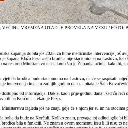
, VEĆINU VREMENA OTAD JE PROVELA NA VEZU / FOTO: 
ska županija dobila još 2023. za hitne medicinske intervencije još uvijek
e župana Blaža Peza zašto brodica nije stacionirana na Lastovu, kao što 
 na resorno Ministarstvo te istaknuo što je Županija učinila kako bi, ka
eduvjeti da brodica bude stacionirana na Lastovu, da će se raspisati natječ
 je intervencija imala u zadnjih godinu dana. - pitala je Šain Kovačević
e dostupno od informacija. Dakle, kao i prije godinu dana i sad ću reć
vu ili na Korčuli. - rekao je Pezo.
 u Ministarstvu izgleda još ne znaju gdje će s njom jer su im na otocim
žda bolje da bude na Korčuli. Koliko znam, prevaga toj odluci gdje bi bila
brodica bila u funkciji. Ne znam u ovom momentu jesu li ili nisu to nap