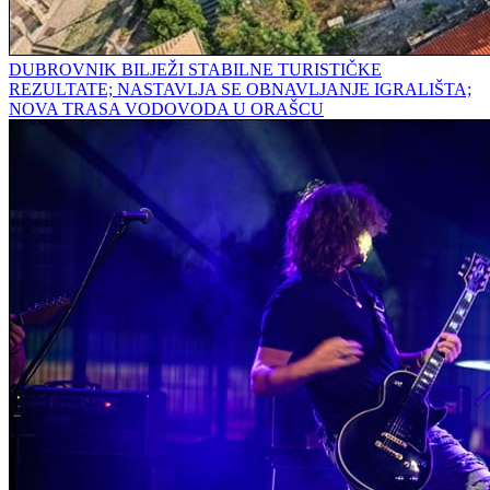
DUBROVNIK BILJEŽI STABILNE TURISTIČKE
REZULTATE; NASTAVLJA SE OBNAVLJANJE IGRALIŠTA;
NOVA TRASA VODOVODA U ORAŠCU