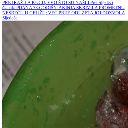
PRETRAŽILA KUĆU, EVO ŠTO SU NAŠLI
Pret
Sljedeći
članak: PIJANA 33-GODIŠNJAKINJA SKRIVILA PROMETNU
NESREĆU U GRUŽU; VEĆ PRIJE ODUZETA JOJ DOZVOLA
Sljedeće