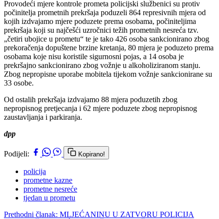
Provodeći mjere kontrole prometa policijski službenici su protiv
počinitelja prometnih prekršaja poduzeli 864 represivnih mjera od
kojih izdvajamo mjere poduzete prema osobama, počiniteljima
prekršaja koji su najčešći uzročnici težih prometnih nesreća tzv.
„četiri ubojice u prometu“ te je tako 426 osoba sankcionirano zbog
prekoračenja dopuštene brzine kretanja, 80 mjera je poduzeto prema
osobama koje nisu koristile sigurnosni pojas, a 14 osoba je
prekršajno sankcionirano zbog vožnje u alkoholiziranom stanju.
Zbog nepropisne uporabe mobitela tijekom vožnje sankcionirane su
33 osobe.
Od ostalih prekršaja izdvajamo 88 mjera poduzetih zbog
nepropisnog pretjecanja i 62 mjere poduzete zbog nepropisnog
zaustavljanja i parkiranja.
dpp
Podijeli:
Kopirano!
policija
prometne kazne
prometne nesreće
tjedan u prometu
Prethodni članak: MLJEĆANINU U ZATVORU POLICIJA