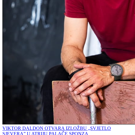
VIKTOR DALDON OTVARA IZLOŽBU „SVJETLO
SJEVERA” U ATRIJU PALAČE SPONZA