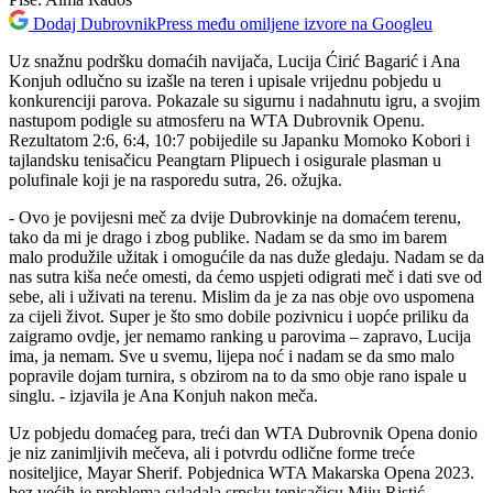
Dodaj DubrovnikPress među omiljene izvore na Googleu
Uz snažnu podršku domaćih navijača, Lucija Ćirić Bagarić i Ana
Konjuh odlučno su izašle na teren i upisale vrijednu pobjedu u
konkurenciji parova. Pokazale su sigurnu i nadahnutu igru, a svojim
nastupom podigle su atmosferu na WTA Dubrovnik Openu.
Rezultatom 2:6, 6:4, 10:7 pobijedile su Japanku Momoko Kobori i
tajlandsku tenisačicu Peangtarn Plipuech i osigurale plasman u
polufinale koji je na rasporedu sutra, 26. ožujka.
- Ovo je povijesni meč za dvije Dubrovkinje na domaćem terenu,
tako da mi je drago i zbog publike. Nadam se da smo im barem
malo produžile užitak i omogućile da nas duže gledaju. Nadam se da
nas sutra kiša neće omesti, da ćemo uspjeti odigrati meč i dati sve od
sebe, ali i uživati na terenu. Mislim da je za nas obje ovo uspomena
za cijeli život. Super je što smo dobile pozivnicu i uopće priliku da
zaigramo ovdje, jer nemamo ranking u parovima – zapravo, Lucija
ima, ja nemam. Sve u svemu, lijepa noć i nadam se da smo malo
popravile dojam turnira, s obzirom na to da smo obje rano ispale u
singlu. - izjavila je Ana Konjuh nakon meča.
Uz pobjedu domaćeg para, treći dan WTA Dubrovnik Opena donio
je niz zanimljivih mečeva, ali i potvrdu odlične forme treće
nositeljice, Mayar Sherif. Pobjednica WTA Makarska Opena 2023.
bez većih je problema svladala srpsku tenisačicu Miju Ristić.