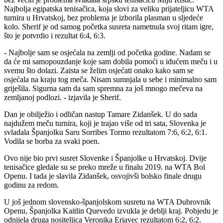
Najbolja egipatska tenisačica, koja slovi za veliku prijateljicu WTA
turnira u Hrvatskoj, bez problema je izborila plasman u sljedeće
kolo. Sherif je od samog početka susreta nametnula svoj ritam igre,
što je potvrdio i rezultat 6:4, 6:3.
- Najbolje sam se osjećala na zemlji od početka godine. Nadam se
da će mi samopouzdanje koje sam dobila pomoći u idućem meču i u
svemu što dolazi. Zaista se želim osjećati onako kako sam se
osjećala na kraju tog meča. Nisam sumnjala u sebe i minimalno sam
griješila. Sigurna sam da sam spremna za još mnogo mečeva na
zemljanoj podlozi. - izjavila je Sherif.
Dan je obilježio i odličan nastup Tamare Zidanšek. U do sada
najdužem meču turnira, koji je trajao više od tri sata, Slovenka je
svladala Španjolku Saru Sorribes Tormo rezultatom 7:6, 6:2, 6:1.
Vodila se borba za svaki poen.
Ovo nije bio prvi susret Slovenke i Španjolke u Hrvatskoj. Dvije
tenisačice gledale su se preko mreže u finalu 2019. na WTA Bol
Openu. I tada je slavila Zidanšek, osvojivši bolsko finale drugu
godinu za redom.
U još jednom slovensko-španjolskom susretu na WTA Dubrovnik
Openu, Španjolka Kaitlin Quevedo izvukla je deblji kraj. Pobjedu je
odnijela druga nositeljica Veronika Erjavec rezultatom 6:2, 6:2.