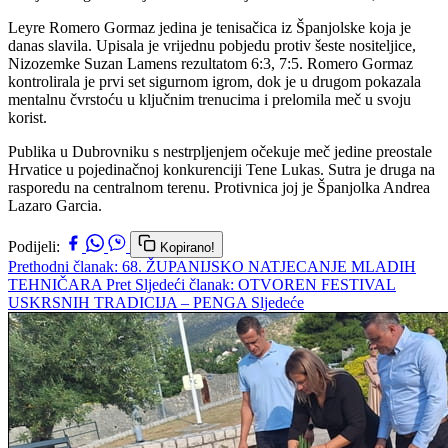
Leyre Romero Gormaz jedina je tenisačica iz Španjolske koja je
danas slavila. Upisala je vrijednu pobjedu protiv šeste nositeljice,
Nizozemke Suzan Lamens rezultatom 6:3, 7:5. Romero Gormaz
kontrolirala je prvi set sigurnom igrom, dok je u drugom pokazala
mentalnu čvrstoću u ključnim trenucima i prelomila meč u svoju
korist.
Publika u Dubrovniku s nestrpljenjem očekuje meč jedine preostale
Hrvatice u pojedinačnoj konkurenciji Tene Lukas. Sutra je druga na
rasporedu na centralnom terenu. Protivnica joj je Španjolka Andrea
Lazaro Garcia.
Podijeli:
Kopirano!
Prethodni članak: 68. ŽUPANIJSKO NATJECANJE MLADIH
TEHNIČARA
Pret
Sljedeći članak: OTVOREN FESTIVAL
USKRSNIH TRADICIJA – PENGA
Sljedeće