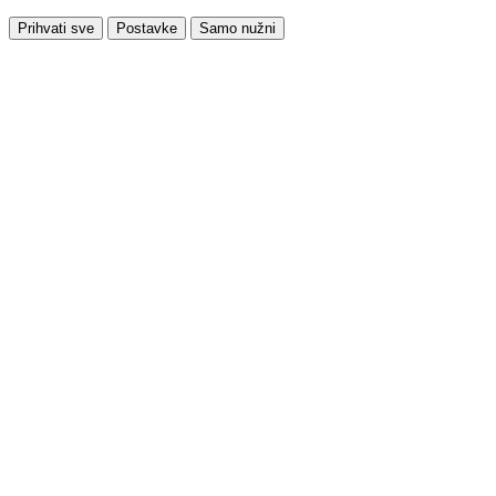
Prihvati sve
Postavke
Samo nužni