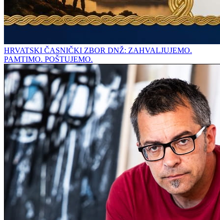
HRVATSKI ČASNIČKI ZBOR DNŽ: ZAHVALJUJEMO.
PAMTIMO. POŠTUJEMO.