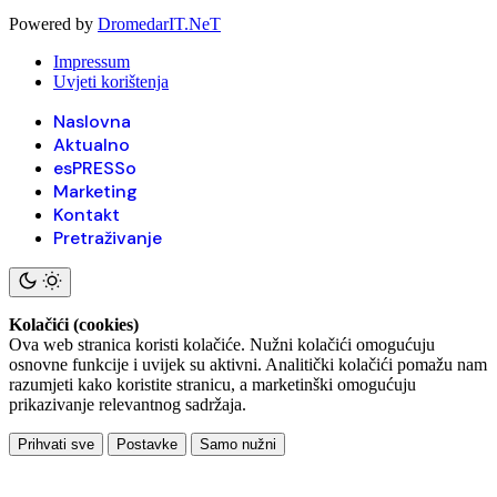
Powered by
DromedarIT.NeT
Impressum
Uvjeti korištenja
Naslovna
Aktualno
esPRESSo
Marketing
Kontakt
Pretraživanje
Kolačići (cookies)
Ova web stranica koristi kolačiće. Nužni kolačići omogućuju
osnovne funkcije i uvijek su aktivni. Analitički kolačići pomažu nam
razumjeti kako koristite stranicu, a marketinški omogućuju
prikazivanje relevantnog sadržaja.
Prihvati sve
Postavke
Samo nužni