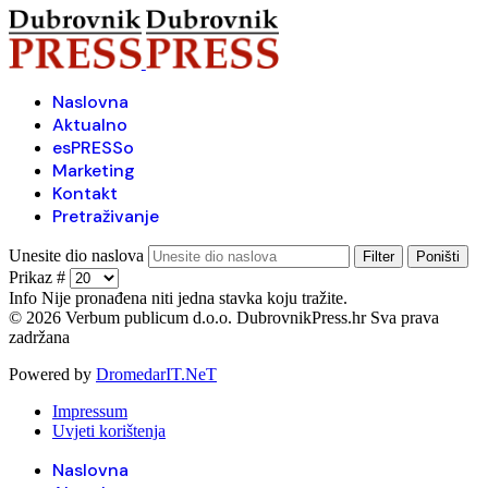
Naslovna
Aktualno
esPRESSo
Marketing
Kontakt
Pretraživanje
Unesite dio naslova
Filter
Poništi
Prikaz #
Info
Nije pronađena niti jedna stavka koju tražite.
© 2026 Verbum publicum d.o.o. DubrovnikPress.hr Sva prava
zadržana
Powered by
DromedarIT.NeT
Impressum
Uvjeti korištenja
Naslovna