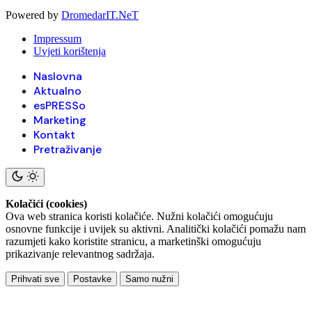
Powered by
DromedarIT.NeT
Impressum
Uvjeti korištenja
Naslovna
Aktualno
esPRESSo
Marketing
Kontakt
Pretraživanje
Kolačići (cookies)
Ova web stranica koristi kolačiće. Nužni kolačići omogućuju
osnovne funkcije i uvijek su aktivni. Analitički kolačići pomažu nam
razumjeti kako koristite stranicu, a marketinški omogućuju
prikazivanje relevantnog sadržaja.
Prihvati sve
Postavke
Samo nužni