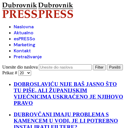
Naslovna
Aktualno
esPRESSo
Marketing
Kontakt
Pretraživanje
Unesite dio naslova
Filter
Poništi
Prikaz #
DOBROSLAVIĆU NIJE BAŠ JASNO ŠTO
TU PIŠE, ALI ŽUPANIJSKIM
VIJEĆNICIMA USKRAĆENO JE NJIHOVO
PRAVO
DUBROVČANI IMAJU PROBLEMA S
KAMENCEM U VODI, JE LI POTREBNO
INSTALIRATI FILTERE?