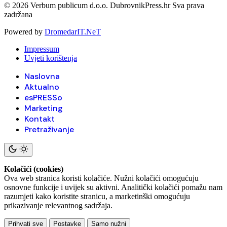
© 2026 Verbum publicum d.o.o. DubrovnikPress.hr Sva prava
zadržana
Powered by
DromedarIT.NeT
Impressum
Uvjeti korištenja
Naslovna
Aktualno
esPRESSo
Marketing
Kontakt
Pretraživanje
Kolačići (cookies)
Ova web stranica koristi kolačiće. Nužni kolačići omogućuju
osnovne funkcije i uvijek su aktivni. Analitički kolačići pomažu nam
razumjeti kako koristite stranicu, a marketinški omogućuju
prikazivanje relevantnog sadržaja.
Prihvati sve
Postavke
Samo nužni