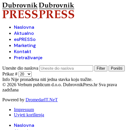
Naslovna
Aktualno
esPRESSo
Marketing
Kontakt
Pretraživanje
Unesite dio naslova
Filter
Poništi
Prikaz #
Info
Nije pronađena niti jedna stavka koju tražite.
© 2026 Verbum publicum d.o.o. DubrovnikPress.hr Sva prava
zadržana
Powered by
DromedarIT.NeT
Impressum
Uvjeti korištenja
Naslovna