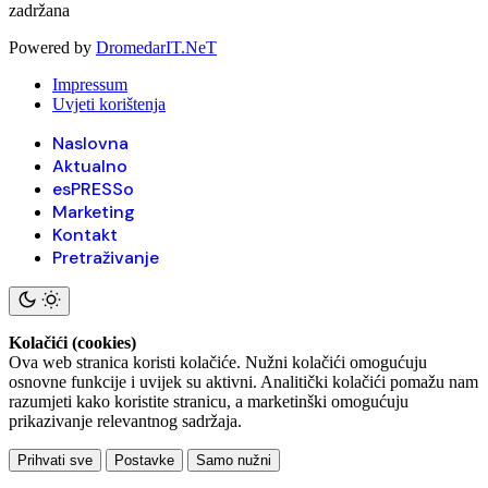
zadržana
Powered by
DromedarIT.NeT
Impressum
Uvjeti korištenja
Naslovna
Aktualno
esPRESSo
Marketing
Kontakt
Pretraživanje
Kolačići (cookies)
Ova web stranica koristi kolačiće. Nužni kolačići omogućuju
osnovne funkcije i uvijek su aktivni. Analitički kolačići pomažu nam
razumjeti kako koristite stranicu, a marketinški omogućuju
prikazivanje relevantnog sadržaja.
Prihvati sve
Postavke
Samo nužni