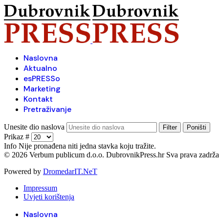
Naslovna
Aktualno
esPRESSo
Marketing
Kontakt
Pretraživanje
Unesite dio naslova
Filter
Poništi
Prikaz #
Info
Nije pronađena niti jedna stavka koju tražite.
© 2026 Verbum publicum d.o.o. DubrovnikPress.hr Sva prava zadrž
Powered by
DromedarIT.NeT
Impressum
Uvjeti korištenja
Naslovna