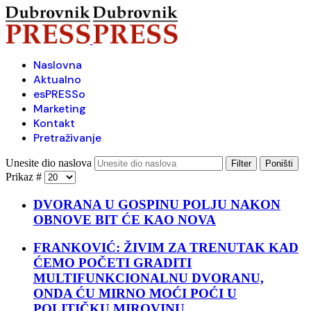
Naslovna
Aktualno
esPRESSo
Marketing
Kontakt
Pretraživanje
Unesite dio naslova
Filter
Poništi
Prikaz #
DVORANA U GOSPINU POLJU NAKON
OBNOVE BIT ĆE KAO NOVA
FRANKOVIĆ: ŽIVIM ZA TRENUTAK KAD
ĆEMO POČETI GRADITI
MULTIFUNKCIONALNU DVORANU,
ONDA ĆU MIRNO MOĆI POĆI U
POLITIČKU MIROVINU