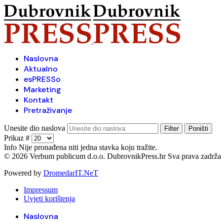
Naslovna
Aktualno
esPRESSo
Marketing
Kontakt
Pretraživanje
Unesite dio naslova
Filter
Poništi
Prikaz #
Info
Nije pronađena niti jedna stavka koju tražite.
© 2026 Verbum publicum d.o.o. DubrovnikPress.hr Sva prava zadrž
Powered by
DromedarIT.NeT
Impressum
Uvjeti korištenja
Naslovna