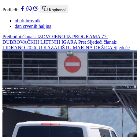
Podijeli:
Kopirano!
ob dubrovnik
dan crvenih haljina
Prethodni članak: IZDVOJENO IZ PROGRAMA 77.
DUBROVAČKIH LJETNIH IGARA
Pret
Sljedeći članak:
LIDRANO 2026. U KAZALIŠTU MARINA DRŽIĆA
Sljedeće