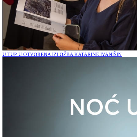
U TUP-U OTVORENA IZLOŽBA KATARINE IVANIŠIN