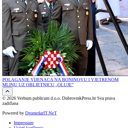
POLAGANJE VIJENACA NA BONINOVU I VJETRENOM
MLINU UZ OBLJETNICU „OLUJE”
© 2026 Verbum publicum d.o.o. DubrovnikPress.hr Sva prava
zadržana
Powered by
DromedarIT.NeT
Impressum
Uvjeti korištenja