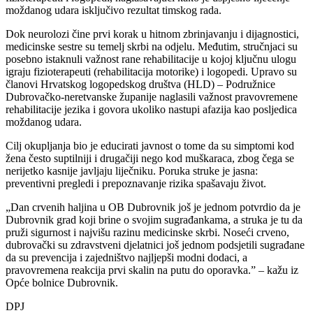
moždanog udara isključivo rezultat timskog rada.
Dok neurolozi čine prvi korak u hitnom zbrinjavanju i dijagnostici,
medicinske sestre su temelj skrbi na odjelu. Međutim, stručnjaci su
posebno istaknuli važnost rane rehabilitacije u kojoj ključnu ulogu
igraju fizioterapeuti (rehabilitacija motorike) i logopedi. Upravo su
članovi Hrvatskog logopedskog društva (HLD) – Podružnice
Dubrovačko-neretvanske županije naglasili važnost pravovremene
rehabilitacije jezika i govora ukoliko nastupi afazija kao posljedica
moždanog udara.
Cilj okupljanja bio je educirati javnost o tome da su simptomi kod
žena često suptilniji i drugačiji nego kod muškaraca, zbog čega se
nerijetko kasnije javljaju liječniku. Poruka struke je jasna:
preventivni pregledi i prepoznavanje rizika spašavaju život.
„Dan crvenih haljina u OB Dubrovnik još je jednom potvrdio da je
Dubrovnik grad koji brine o svojim sugrađankama, a struka je tu da
pruži sigurnost i najvišu razinu medicinske skrbi. Noseći crveno,
dubrovački su zdravstveni djelatnici još jednom podsjetili sugrađane
da su prevencija i zajedništvo najljepši modni dodaci, a
pravovremena reakcija prvi skalin na putu do oporavka.” – kažu iz
Opće bolnice Dubrovnik.
DPJ