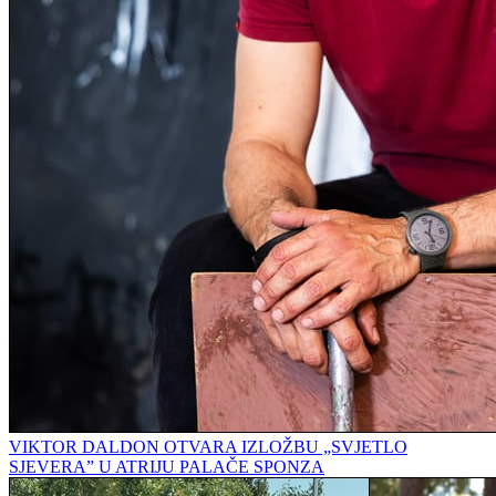
VIKTOR DALDON OTVARA IZLOŽBU „SVJETLO
SJEVERA” U ATRIJU PALAČE SPONZA