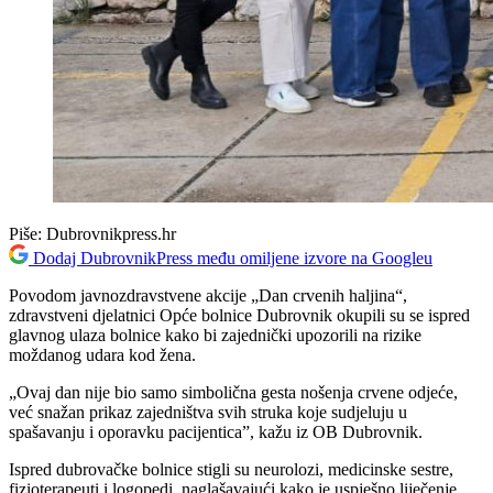
Piše:
Dubrovnikpress.hr
Dodaj DubrovnikPress među omiljene izvore na Googleu
Povodom javnozdravstvene akcije „Dan crvenih haljina“,
zdravstveni djelatnici Opće bolnice Dubrovnik okupili su se ispred
glavnog ulaza bolnice kako bi zajednički upozorili na rizike
moždanog udara kod žena.
„Ovaj dan nije bio samo simbolična gesta nošenja crvene odjeće,
već snažan prikaz zajedništva svih struka koje sudjeluju u
spašavanju i oporavku pacijentica”, kažu iz OB Dubrovnik.
Ispred dubrovačke bolnice stigli su neurolozi, medicinske sestre,
fizioterapeuti i logopedi, naglašavajući kako je uspješno liječenje