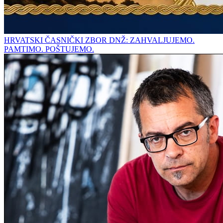
HRVATSKI ČASNIČKI ZBOR DNŽ: ZAHVALJUJEMO.
PAMTIMO. POŠTUJEMO.