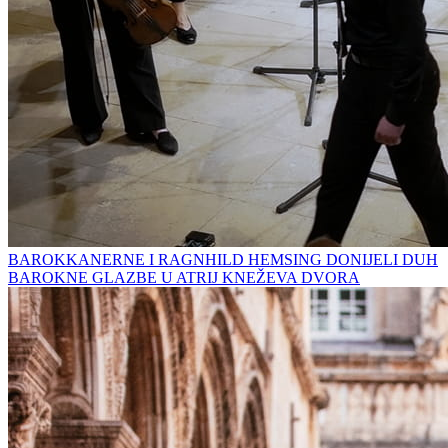
BAROKKANERNE I RAGNHILD HEMSING DONIJELI DUH
BAROKNE GLAZBE U ATRIJ KNEŽEVA DVORA