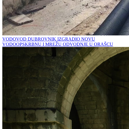
VODOVOD DUBROVNIK IZGRADIO NOVU
VODOOPSKRBNU I MREŽU ODVODNJE U ORAŠCU