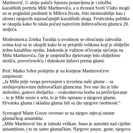
Martinović. U atriju palače Sponza postavljena je i izložba
kazališnih portreta Miše Martinovića, a u dvorani Sveti Vlaho mogli
su se pogledati predmeti iz Miševa života, foto memorabilije kao i
ulomci njegovih najznačajnijih kazališnih uloga. Festivalska publika
se okupila kako bi odala počast najvećem dubrovačkom glumcu 20.
stoljeća.
Moderatorica Zrinka Turalija u uvodnom se obraćanju zahvalila
svima koji su se okupili kako bi se prisjetili velikana koji je obilježio
jednu kazališnu epohu. Istaknula je važnost očuvanja sjećanja na
Mišu Martinovića, čije je umjetničko djelovanje bilo obilježeno
strašću, posvećenošću i dubokom ljubavi prema glumi.
Prof. Matko Sršen podsjetio je na korijene Martinovićeve
umjetnosti:
„Ja Mišu prije svega povezujem s izvorima naše glume – sa
srednjovjekovnim dubrovačkim glumcima. Sve ono što je bilo
slobodno, gotovo divljačko – svakodnevna borba za preživljavanje
– to je Miše nosio u sebi, to je bilo upisano u njegovu glumu.
Hrvatska gluma i skladna gluma bili su dio njegove osobnosti.“
Scenograf Marin Gozze osvrnuo se na njegov utjecaj unutar
glumačkog ansambla:
„Miše Martinović bio je istinski velikan. Imao je autoritet nad cijelim
ansamblom, i to ne samo glumačkim. Njegove pauze, geste, njegova