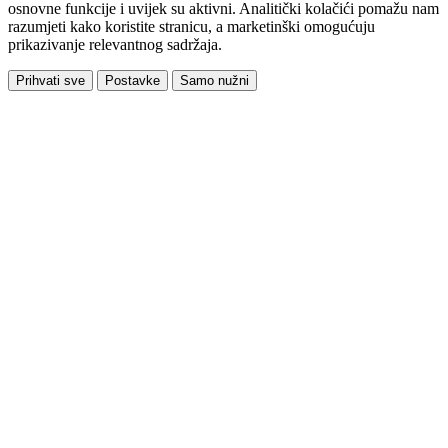
osnovne funkcije i uvijek su aktivni. Analitički kolačići pomažu nam
razumjeti kako koristite stranicu, a marketinški omogućuju
prikazivanje relevantnog sadržaja.
Prihvati sve
Postavke
Samo nužni