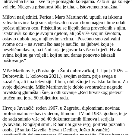
introvertna tišina – sve to je pomagalo kolegama. Zato su ga kolege i
voljele. Njegova prisutnost bila je tiha, a istovremeno snažna.“
Mišovi nasljednici, Perica i Maro Martinović, uputili su iskrenu
zahvalu svima koji su sudjelovali u ovom hommageu i time odali
počast njihovu ocu. Prisjetili su se lijepih dana provedenih s njim,
istaknuvši koliko je svojim djelom, ali još više svojim životom,
ostavio dubok trag u njihovim srcima. „Posebno smo zahvalni
svome ocu – na svemu što nas je naučio, na ljubavi koju je
nesebično davao, na tišini koja je govorila više od riječi. Hvala
svima koji su ga voljeli i koji su mu danas ponovno iskazali
poštovanje.“
Miše Martinović, (Postranje u Župi dubrovačkoj, 1. lipnja 1926. –
Dubrovnik, 1. kolovoza 2021.), svojim radom, prije svega u
kazalištu, ali i na televiziji i filmu, obilježio je hrvatsku kulturu. Za
svoje djelovanje, Miše Martinović je dobio sve stručne nagrade
hrvatskog glumišta i šire, a odlikovanje „Red hrvatskog pletera“
uručen mu je za 50.obljetnicu rada.
Hrvoje Juvančić, rođen 1967. u Zagrebu, diplomirani novinar,
profesionalno se bavi videom, filmom i TV od 1987. godine, te je
do sada snimio više od 40 dokumentarnih filmova i serijala
(Kravata!, Ringišpil smrti, Ribar ribi grize rep), portreta poznatih
osoba (Branko Gavella, Stevan Dedijer, Joško Juvančić),