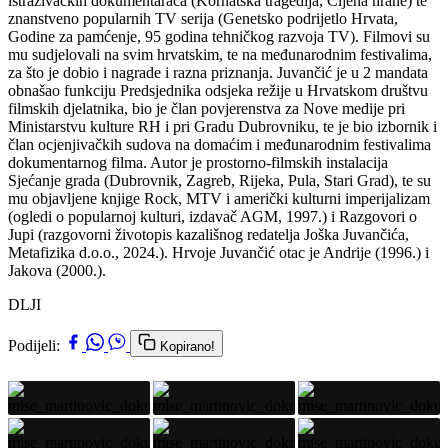
istraživačkih dokumentaraca (Kornatska tragedija, Cijena hrane) te
znanstveno popularnih TV serija (Genetsko podrijetlo Hrvata,
Godine za pamćenje, 95 godina tehničkog razvoja TV). Filmovi su
mu sudjelovali na svim hrvatskim, te na međunarodnim festivalima,
za što je dobio i nagrade i razna priznanja. Juvančić je u 2 mandata
obnašao funkciju Predsjednika odsjeka režije u Hrvatskom društvu
filmskih djelatnika, bio je član povjerenstva za Nove medije pri
Ministarstvu kulture RH i pri Gradu Dubrovniku, te je bio izbornik i
član ocjenjivačkih sudova na domaćim i međunarodnim festivalima
dokumentarnog filma. Autor je prostorno-filmskih instalacija
Sjećanje grada (Dubrovnik, Zagreb, Rijeka, Pula, Stari Grad), te su
mu objavljene knjige Rock, MTV i američki kulturni imperijalizam
(ogledi o popularnoj kulturi, izdavač AGM, 1997.) i Razgovori o
Jupi (razgovorni životopis kazališnog redatelja Joška Juvančića,
Metafizika d.o.o., 2024.). Hrvoje Juvančić otac je Andrije (1996.) i
Jakova (2000.).
DLJI
Podijeli:
Kopirano!