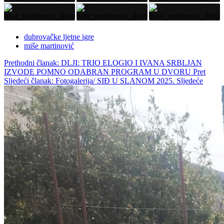
dubrovačke ljetne igre
miše martinović
Prethodni članak: DLJI: TRIO ELOGIO I IVANA SRBLJAN
IZVODE POMNO ODABRAN PROGRAM U DVORU
Pret
Sljedeći članak: Fotogalerija/ SIĐ U SLANOM 2025.
Sljedeće