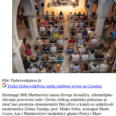
Piše:
Dubrovnikpress.hr
Dodaj DubrovnikPress među omiljene izvore na Googleu
Hommage Miši Martinoviću autora Hrvoja Juvančića, višemedijsko
zbivanje posvećeno radu i životu velikog umjetnika prikazano je
sinoć kao prostorno dokumentarni film uživo u kojem su sudjelovali:
moderatorica Zrinka Turalija, prof. Matko Sršen, scenograf Marin
Gozze, kao i Martinovićevi nasljednici; glumci Perica i Maro