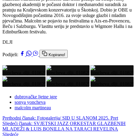
glazbenoj akademiji te počasni doktor i međunarodni suradnik za
pratnju na Kraljevskom konzervatoriju u Škotskoj. Dobio je OBE u
Novogodišnjim počastima 2016. za svoje usluge glazbi i mladim
pjevačima. Malcolm se pojavio na festivalima u Aix-en-Provenceu,
Beču i Salzburgu. Vlastitu seriju je predstavio u Wigmore Hallu i na
Edinburškom festivalu.
DLJI
Podijeli:
Kopirano!
dubrovačke ljetne igre
sonya yoncheva
malcolm martineau
Prethodni članak: Fotogalerija/ SIĐ U SLANOM 2025.
Pret
Sljedeći članak: SVJETSKI JAZZ ORKESTAR GLAZBENIH
MLADEŽI & LUIS BONILLA NA TARACI REVELINA
Sljedeće