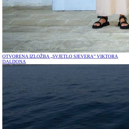
OTVORENA IZLOŽBA „SVJETLO SJEVERA” VIKTORA
DALDONA