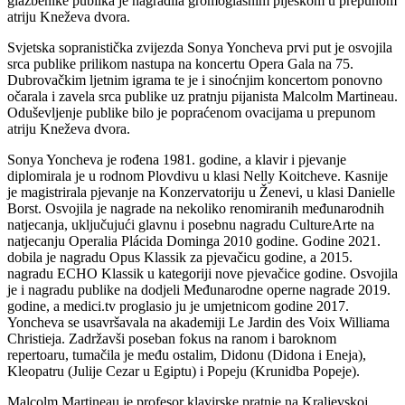
glazbenike publika je nagradila gromoglasnim pljeskom u prepunom
atriju Kneževa dvora.
Svjetska sopranistička zvijezda Sonya Yoncheva prvi put je osvojila
srca publike prilikom nastupa na koncertu Opera Gala na 75.
Dubrovačkim ljetnim igrama te je i sinoćnjim koncertom ponovno
očarala i zavela srca publike uz pratnju pijanista Malcolm Martineau.
Oduševljenje publike bilo je popraćenom ovacijama u prepunom
atriju Kneževa dvora.
Sonya Yoncheva je rođena 1981. godine, a klavir i pjevanje
diplomirala je u rodnom Plovdivu u klasi Nelly Koitcheve. Kasnije
je magistrirala pjevanje na Konzervatoriju u Ženevi, u klasi Danielle
Borst. Osvojila je nagrade na nekoliko renomiranih međunarodnih
natjecanja, uključujući glavnu i posebnu nagradu CultureArte na
natjecanju Operalia Plácida Dominga 2010 godine. Godine 2021.
dobila je nagradu Opus Klassik za pjevačicu godine, a 2015.
nagradu ECHO Klassik u kategoriji nove pjevačice godine. Osvojila
je i nagradu publike na dodjeli Međunarodne operne nagrade 2019.
godine, a medici.tv proglasio ju je umjetnicom godine 2017.
Yoncheva se usavršavala na akademiji Le Jardin des Voix Williama
Christieja. Zadržavši poseban fokus na ranom i baroknom
repertoaru, tumačila je među ostalim, Didonu (Didona i Eneja),
Kleopatru (Julije Cezar u Egiptu) i Popeju (Krunidba Popeje).
Malcolm Martineau je profesor klavirske pratnje na Kraljevskoj