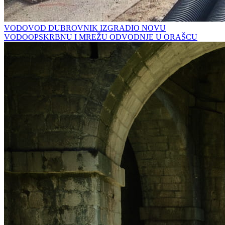
VODOVOD DUBROVNIK IZGRADIO NOVU
VODOOPSKRBNU I MREŽU ODVODNJE U ORAŠCU