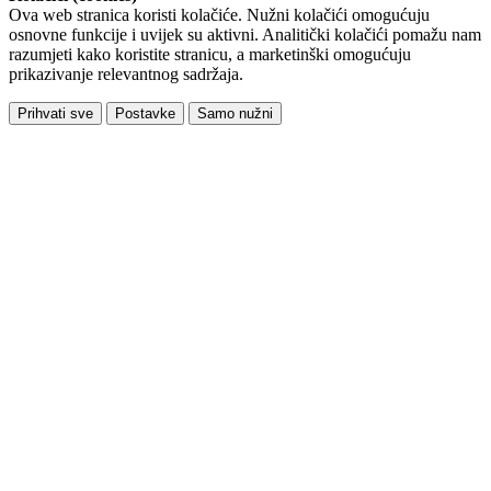
Ova web stranica koristi kolačiće. Nužni kolačići omogućuju
osnovne funkcije i uvijek su aktivni. Analitički kolačići pomažu nam
razumjeti kako koristite stranicu, a marketinški omogućuju
prikazivanje relevantnog sadržaja.
Prihvati sve
Postavke
Samo nužni