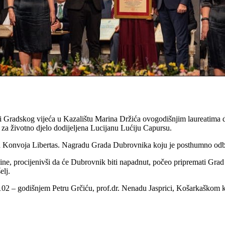
 Gradskog vijeća u Kazalištu Marina Držića ovogodišnjim laureatima do
za životno djelo dodijeljena Lucijanu Lućiju Capursu.
tora Konvoja Libertas. Nagradu Grada Dubrovnika koju je posthumno odb
dine, procijenivši da će Dubrovnik biti napadnut, počeo pripremati Gra
elj.
 102 – godišnjem Petru Grčiću, prof.dr. Nenadu Jasprici, Košarkaškom 