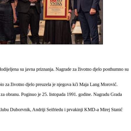
dijeljena su javna priznanja. Nagrade za životno djelo posthumno su
io za životno djelo preuzela je njegova kći Maja Lang Morović.
d za obranu. Poginuo je 25. listopada 1991. godine. Nagradu Grada
klubu Duborvnik, Andriji Seifriedu i prvakinji KMD-a Mirej Stanić