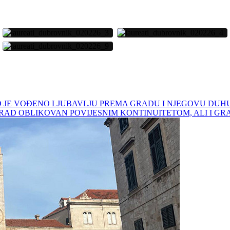
 BILO JE VOĐENO LJUBAVLJU PREMA GRADU I NJEGOVU DU
RAD OBLIKOVAN POVIJESNIM KONTINUITETOM, ALI I GR