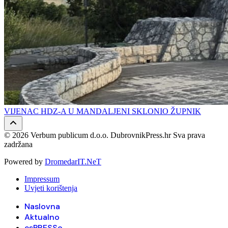
VIJENAC HDZ-A U MANDALJENI SKLONIO ŽUPNIK
© 2026 Verbum publicum d.o.o. DubrovnikPress.hr Sva prava
zadržana
Powered by
DromedarIT.NeT
Impressum
Uvjeti korištenja
Naslovna
Aktualno
esPRESSo