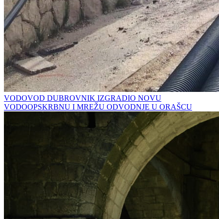
VODOVOD DUBROVNIK IZGRADIO NOVU
VODOOPSKRBNU I MREŽU ODVODNJE U ORAŠCU