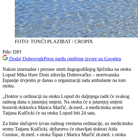
FOTO: TONĆI PLAZIBAT / CROPIX
Piše:
DPJ
Dodaj DubrovnikPress među omiljene izvore na Googleu
Nakon iznenadne i prerane smrti dugogodišnjeg liječnika na otoku
Lopud Mika Hure Dom zdravlja Dubrovačko – neretvanska
županije izvjestio je danas o organizaciji rada ambulante na tom
otoku.
„Doktor u ordinaciji na otoku Lopud do daljnjega radit će svakog
radnog dana u jutarnjoj smjeni. Na otoku će u jutarnjoj smjeni
boraviti doktorica Marica Marčić, dr.med., a medicinska sestra
Tatjana Kulčicki će na otoku Lopud biti 24 sata.
Za hitne slučajeve izvan radnog vremena ordinacije, uz medicinsku
sestru Tatjanu Kulčicki, dežurstvo će obavljati doktori Atila
Gusinac, dr.med. s otoka Šipan i Marica Marčić dr.med. s otoka