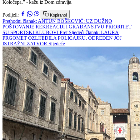
Koločepa.” - kažu iz Dom zdravlja.
Podijeli:
Kopirano!
Prethodni članak: ANTUN BOŠKOVIĆ: UZ DUŽNO
POŠTOVANJE REKREACIJI I GRAĐANSTVU PRIORITET
SU SPORTSKI KLUBOVI
Pret
Sljedeći članak: LAURA
PRGOMET OZLIJEDILA POLICAJKU, ODREĐEN JOJ
ISTRAŽNI ZATVOR
Sljedeće