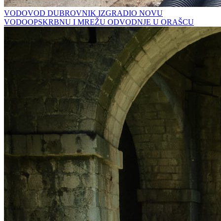
VODOVOD DUBROVNIK IZGRADIO NOVU
VODOOPSKRBNU I MREŽU ODVODNJE U ORAŠCU