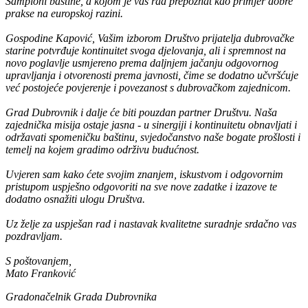
Šampioni baštine, a kojom je vaš rad prepoznat kao primjer dobre
prakse na europskoj razini.
Gospodine Kapović, Vašim izborom Društvo prijatelja dubrovačke
starine potvrđuje kontinuitet svoga djelovanja, ali i spremnost na
novo poglavlje usmjereno prema daljnjem jačanju odgovornog
upravljanja i otvorenosti prema javnosti, čime se dodatno učvršćuje
već postojeće povjerenje i povezanost s dubrovačkom zajednicom.
Grad Dubrovnik i dalje će biti pouzdan partner Društvu. Naša
zajednička misija ostaje jasna - u sinergiji i kontinuitetu obnavljati i
održavati spomeničku baštinu, svjedočanstvo naše bogate prošlosti i
temelj na kojem gradimo održivu budućnost.
Uvjeren sam kako ćete svojim znanjem, iskustvom i odgovornim
pristupom uspješno odgovoriti na sve nove zadatke i izazove te
dodatno osnažiti ulogu Društva.
Uz želje za uspješan rad i nastavak kvalitetne suradnje srdačno vas
pozdravljam.
S poštovanjem,
Mato Franković
Gradonačelnik Grada Dubrovnika