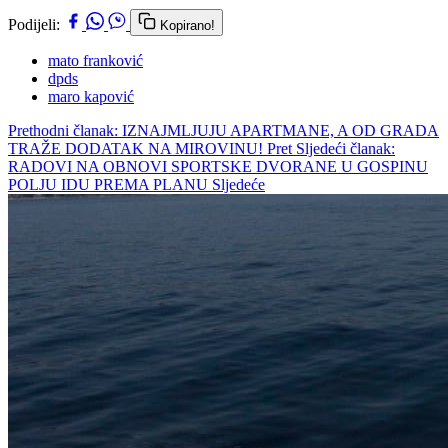
Podijeli:
Kopirano!
mato franković
dpds
maro kapović
Prethodni članak: IZNAJMLJUJU APARTMANE, A OD GRADA
TRAŽE DODATAK NA MIROVINU!
Pret
Sljedeći članak:
RADOVI NA OBNOVI SPORTSKE DVORANE U GOSPINU
POLJU IDU PREMA PLANU
Sljedeće