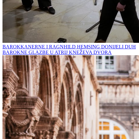
BAROKKANERNE I RAGNHILD HEMSING DONIJELI DUH
BAROKNE GLAZBE U ATRIJ KNEŽEVA DVORA