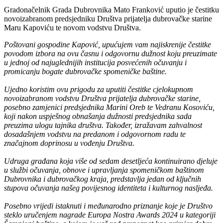
Gradonačelnik Grada Dubrovnika Mato Franković uputio je čestitku
novoizabranom predsjedniku Društva prijatelja dubrovačke starine
Maru Kapoviću te novom vodstvu Društva.
Poštovani gospodine Kapović, upućujem vam najiskrenije čestitke
povodom izbora na ovu časnu i odgovornu dužnost koju preuzimate
u jednoj od najuglednijih institucija posvećenih očuvanju i
promicanju bogate dubrovačke spomeničke baštine.
Ujedno koristim ovu prigodu za uputiti čestitke cjelokupnom
novoizabranom vodstvu Društva prijatelja dubrovačke starine,
posebno zamjenici predsjednika Marini Oreb te Vedranu Kosoviću,
koji nakon uspješnog obnašanja dužnosti predsjednika sada
preuzima ulogu tajnika društva. Također, izražavam zahvalnost
dosadašnjem vodstvu na predanom i odgovornom radu te
značajnom doprinosu u vođenju Društva.
Udruga građana koja više od sedam desetljeća kontinuirano djeluje
u službi očuvanja, obnove i upravljanja spomeničkom baštinom
Dubrovnika i dubrovačkog kraja, predstavlja jedan od ključnih
stupova očuvanja našeg povijesnog identiteta i kulturnog nasljeđa.
Posebno vrijedi istaknuti i međunarodno priznanje koje je Društvo
steklo uručenjem nagrade Europa Nostra Awards 2024 u kategoriji