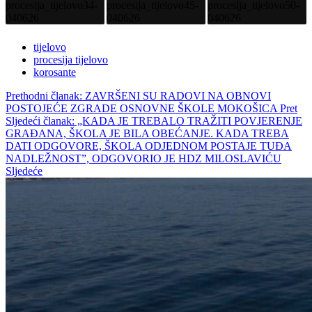
tijelovo
procesija tijelovo
korosante
Prethodni članak: ZAVRŠENI SU RADOVI NA OBNOVI
POSTOJEĆE ZGRADE OSNOVNE ŠKOLE MOKOŠICA
Pret
Sljedeći članak: „KADA JE TREBALO TRAŽITI POVJERENJE
GRAĐANA, ŠKOLA JE BILA OBEĆANJE. KADA TREBA
DATI ODGOVORE, ŠKOLA ODJEDNOM POSTAJE TUĐA
NADLEŽNOST”, ODGOVORIO JE HDZ MILOSLAVIĆU
Sljedeće