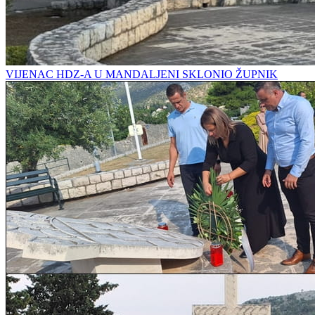
VIJENAC HDZ-A U MANDALJENI SKLONIO ŽUPNIK