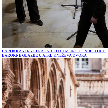
BAROKKANERNE I RAGNHILD HEMSING DONIJELI DUH
BAROKNE GLAZBE U ATRIJ KNEŽEVA DVORA