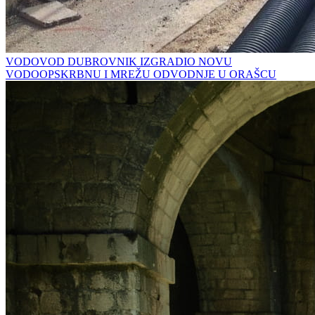
VODOVOD DUBROVNIK IZGRADIO NOVU
VODOOPSKRBNU I MREŽU ODVODNJE U ORAŠCU