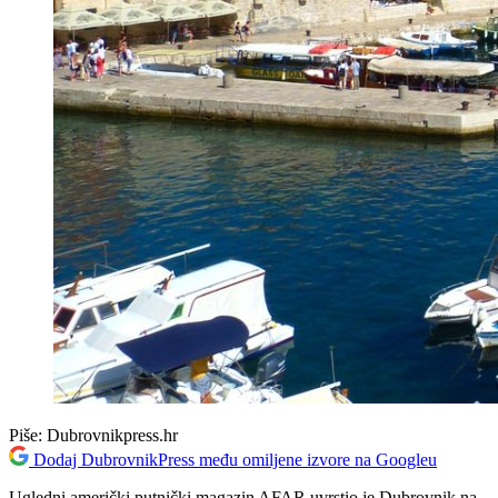
Piše:
Dubrovnikpress.hr
Dodaj DubrovnikPress među omiljene izvore na Googleu
Ugledni američki putnički magazin AFAR uvrstio je Dubrovnik na