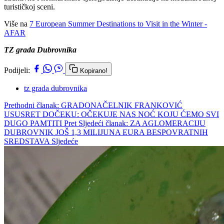
turističkoj sceni.
Više na
7 European Summer Destinations to Visit in the Winter -
AFAR
TZ grada Dubrovnika
Podijeli:
Kopirano!
tz grada dubrovnika
Prethodni članak: GRADONAČELNIK FRANKOVIĆ
USUSRET DOČEKU: OČEKUJE NAS NOĆ KOJU ĆEMO SVI
DUGO PAMTITI
Pret
Sljedeći članak: ZA AGLOMERACIJU
DUBROVNIK JOŠ 1,3 MILIJUNA EURA BESPOVRATNIH
SREDSTAVA
Sljedeće