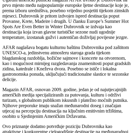
prvo mjesto među najpopularnije europske ljetne destinacije koje je,
prema izboru uredništva, posebno vrijedno posjetiti tijekom zimskih
mjeseci. Dubrovnik je pritom izdvojen ispred destinacija poput
Provanse, Krete, Madeire i drugih. U članku Europe’s Summer Hot
Spots Are Even Better in Winter Dubrovnik se izdvaja kao
destinacija koja izvan glavne turističke sezone nudi ugodnije
temperature, izostanak gužvi i autentičan doživljaj povijesne jezgre.
AFAR naglašava bogatu kulturnu baštinu Dubrovnika pod zaštitom
UNESCO-a, jedinstvenu atmosferu staroga grada tijekom
blagdanskog razdoblja, božićne sajmove i koncerte na otvorenom,
kao i mogućnost mirnijeg razgledavanja znamenitosti poput gradskih
zidina, katedrale i Kneževa dvora. Posebno se ističe i lokalna
gastronomska ponuda, uključujući tradicionalne slastice te sezonske
delicije.
Magazin AFAR, osnovan 2009. godine, jedan je od najutjecajnijih
američkih medija specijaliziranih za putovanja, kulturu i održivi
turizam, s globalnom publikom iskusnih i platežno moćnih putnika.
Njihove preporuke imaju snažan međunarodni doseg i značajan
utjecaj na percepciju destinacija na ključnim emitivnim tržištima,
osobito u Sjedinjenim Američkim Državama.
Ovo priznanje dodatno potvrđuje poziciju Dubrovnika kao
atraktivne i konkurentne cjelogodišnje destinacije na međunarodnoj