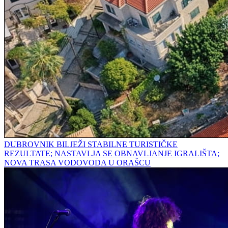
DUBROVNIK BILJEŽI STABILNE TURISTIČKE
REZULTATE; NASTAVLJA SE OBNAVLJANJE IGRALIŠTA;
NOVA TRASA VODOVODA U ORAŠCU