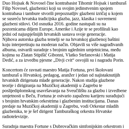
Duo Hojsak & Novosel čine kontrabasist Tihomir Hojsak i tamburaš
Filip Novosel, glazbenici koji su svojim jedinstvenim spojem
kontrabasa i tambure stvorili prepoznatljiv glazbeni izričaj u kojem
se susreću hrvatska tradicijska glazba, jazz, klasika i suvremeni
glazbeni stilovi. Od osnutka 2016. godine nastupali su na
pozornicama diljem Europe, Amerike i Azije te se profilirali kao
jedni od najuspješnijih hrvatskih sastava svoje generacije.
Njihova autorska glazba temelji se na hrvatskoj glazbenoj baštini
koju interpretiraju na moderan način. Objavili su više nagrađivanih
albuma, ostvarili suradnje s brojnim uglednim umjetnicima, među
kojima su Zlatan Stipišić Gibonni, Vlatko Stefanovski i Matija
Dedić, a za izvedbu pjesme „Divji cvit“ osvojili su i nagradu Porin.
Koncertom će ravnati maestro Matija Fortuna, prvi školovani
tamburaš u Hrvatskoj, pedagog, aranžer i jedan od najistaknutijih
hrvatskih dirigenata mlađe generacije. Nakon studija glazbene
teorije i dirigiranja na Muzičkoj akademiji u Zagrebu te
poslijediplomskog usavršavanja na Sveučilištu za glazbu i izvedbene
umjetnosti u Beču, Fortuna je ostvario zapaženu karijeru surađujući
s brojnim hrvatskim orkestrima i glazbenim institucijama. Danas
predaje na Muzičkoj akademiji u Zagrebu, vodi Orkestar mladih
glazbenika, te je šef dirigent Tamburaškog orkestra Hrvatske
radiotelevizije.
Suradnja maestra Fortune s Dubrovačkim simfonijskim orkestrom i