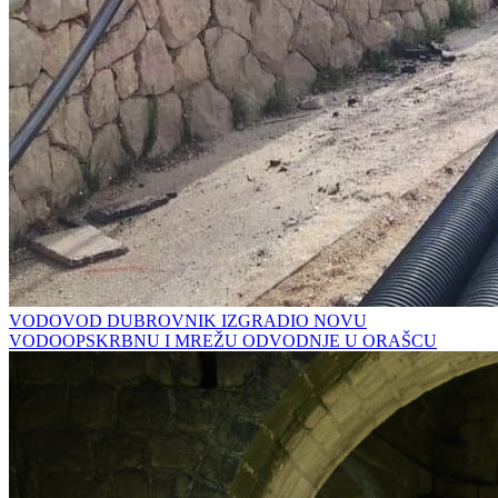
VODOVOD DUBROVNIK IZGRADIO NOVU
VODOOPSKRBNU I MREŽU ODVODNJE U ORAŠCU