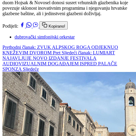
duom Hojsak & Novosel donosi susret vrhunskih glazbenika koje
povezuje sklonost inovativnim programima i njegovanju hrvatske
glazbene baštine, ali i jedinstveni glazbeni doživljaj.
Podijeli:
Kopirano!
dubrovački simfonijski orkestar
Prethodni članak: ZVUK ALPSKOG ROGA ODJEKNUO
KNEŽEVIM DVOROM
Pret
Sljedeći članak: LUMIART
NAJAVLJUJE NOVO IZDANJE FESTIVALA
AUDIOVIZUALNIM DOGAĐAJEM ISPRED PALAČE
SPONZA
Sljedeće