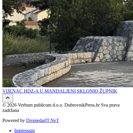
VIJENAC HDZ-A U MANDALJENI SKLONIO ŽUPNIK
© 2026 Verbum publicum d.o.o. DubrovnikPress.hr Sva prava
zadržana
Powered by
DromedarIT.NeT
Impressum