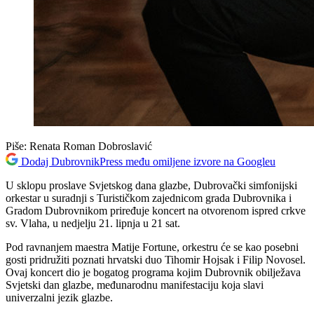
Piše:
Renata Roman Dobroslavić
Dodaj DubrovnikPress među omiljene izvore na Googleu
U sklopu proslave Svjetskog dana glazbe, Dubrovački simfonijski
orkestar u suradnji s Turističkom zajednicom grada Dubrovnika i
Gradom Dubrovnikom priređuje koncert na otvorenom ispred crkve
sv. Vlaha, u nedjelju 21. lipnja u 21 sat.
Pod ravnanjem maestra Matije Fortune, orkestru će se kao posebni
gosti pridružiti poznati hrvatski duo Tihomir Hojsak i Filip Novosel.
Ovaj koncert dio je bogatog programa kojim Dubrovnik obilježava
Svjetski dan glazbe, međunarodnu manifestaciju koja slavi
univerzalni jezik glazbe.