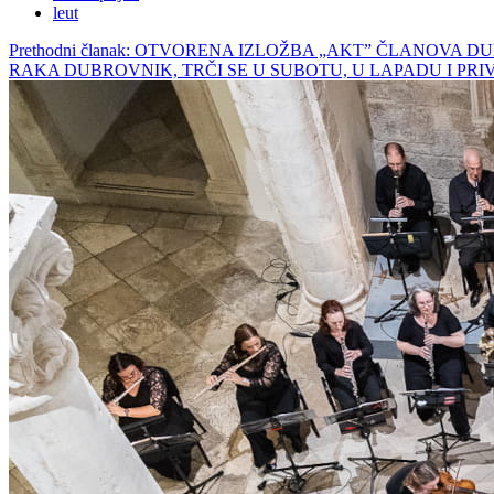
leut
Prethodni članak: OTVORENA IZLOŽBA „AKT” ČLANOV
RAKA DUBROVNIK, TRČI SE U SUBOTU, U LAPADU I P