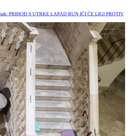
članak: PRIHOD S UTRKE LAPAD RUN IĆI ĆE LIGI PROTIV