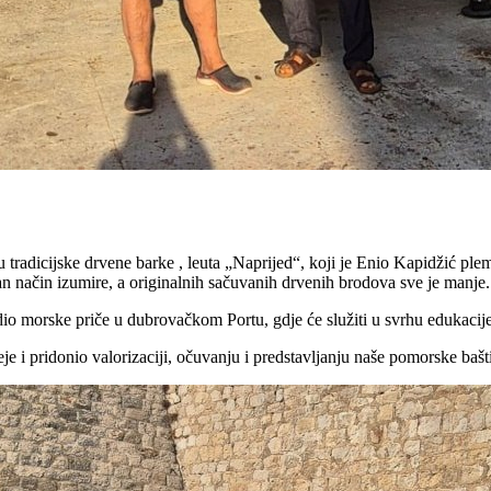
tradicijske drvene barke , leuta „Naprijed“, koji je Enio Kapidžić plem
n način izumire, a originalnih sačuvanih drvenih brodova sve je manje.
dio morske priče u dubrovačkom Portu, gdje će služiti u svrhu edukacije
 pridonio valorizaciji, očuvanju i predstavljanju naše pomorske bašt