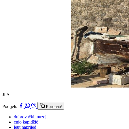
JPA
Podijeli:
Kopirano!
dubrovački muzeji
enio kapidžić
leut naprijed