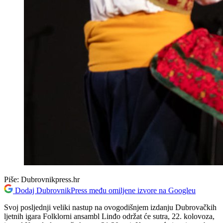
Piše:
Dubrovnikpress.hr
Dodaj DubrovnikPress među omiljene izvore na Googleu
Svoj posljednji veliki nastup na ovogodišnjem izdanju Dubrovačkih
ljetnih igara Folklorni ansambl Linđo održat će sutra, 22. kolovoza,