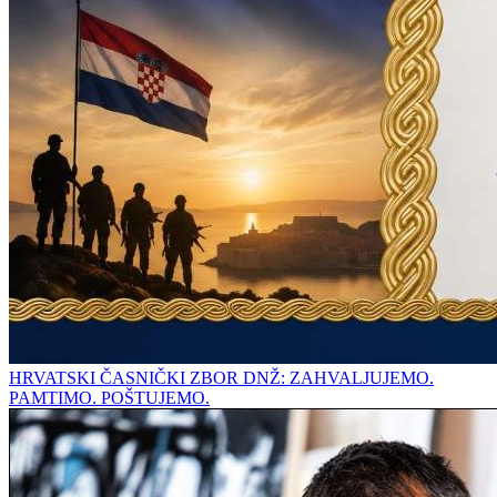
HRVATSKI ČASNIČKI ZBOR DNŽ: ZAHVALJUJEMO.
PAMTIMO. POŠTUJEMO.