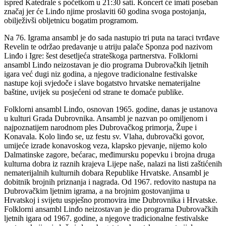
ispred Katedrale s početkom u 21:30 sati. Koncert će imati poseban
značaj jer će Linđo njime proslaviti 60 godina svoga postojanja,
obilježivši obljetnicu bogatim programom.
Na 76. Igrama ansambl je do sada nastupio tri puta na taraci tvrđave
Revelin te održao predavanje u atriju palače Sponza pod nazivom
Linđo i Igre: šest desetljeća strateškoga partnerstva. Folklorni
ansambl Linđo neizostavan je dio programa Dubrovačkih ljetnih
igara već dugi niz godina, a njegove tradicionalne festivalske
nastupe koji svjedoče i slave bogatstvo hrvatske nematerijalne
baštine, uvijek su posjećeni od strane te domaće publike.
Folklorni ansambl Linđo, osnovan 1965. godine, danas je ustanova
u kulturi Grada Dubrovnika. Ansambl je nazvan po omiljenom i
najpoznatijem narodnom ples Dubrovačkog primorja, Župe i
Konavala. Kolo linđo se, uz festu sv. Vlaha, dubrovački govor,
umijeće izrade konavoskog veza, klapsko pjevanje, nijemo kolo
Dalmatinske zagore, bećarac, međimursku popevku i brojna druga
kulturna dobra iz raznih krajeva Lijepe naše, nalazi na listi zaštićenih
nematerijalnih kulturnih dobara Republike Hrvatske. Ansambl je
dobitnik brojnih priznanja i nagrada. Od 1967. redovito nastupa na
Dubrovačkim ljetnim igrama, a na brojnim gostovanjima u
Hrvatskoj i svijetu uspješno promovira ime Dubrovnika i Hrvatske.
Folklorni ansambl Linđo neizostavan je dio programa Dubrovačkih
ljetnih igara od 1967. godine, a njegove tradicionalne festivalske