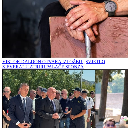
VIKTOR DALDON OTVARA IZLOŽBU „SVJETLO
SJEVERA” U ATRIJU PALAČE SPONZA