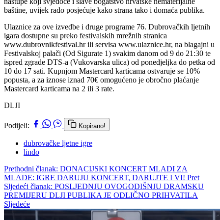
nastupe koji svjedoče i slave bogatstvo hrvatske nematerijalne
baštine, uvijek rado posjećuje kako strana tako i domaća publika.
Ulaznice za ove izvedbe i druge programe 76. Dubrovačkih ljetnih
igara dostupne su preko festivalskih mrežnih stranica
www.dubrovnikfestival.hr ili servisa www.ulaznice.hr, na blagajni u
Festivalskoj palači (Od Sigurate 1) svakim danom od 9 do 21:30 te
ispred zgrade DTS-a (Vukovarska ulica) od ponedjeljka do petka od
10 do 17 sati. Kupnjom Mastercard karticama ostvaruje se 10%
popusta, a za iznose iznad 70€ omogućeno je obročno plaćanje
Mastercard karticama na 2 ili 3 rate.
DLJI
Podijeli:
Kopirano!
dubrovačke ljetne igre
linđo
Prethodni članak: DONACIJSKI KONCERT MLADI ZA
MLADE: IGRE DARUJU KONCERT, DARUJTE I VI!
Pret
Sljedeći članak: POSLJEDNJU OVOGODIŠNJU DRAMSKU
PREMIJERU DLJI PUBLIKA JE ODLIČNO PRIHVATILA
Sljedeće