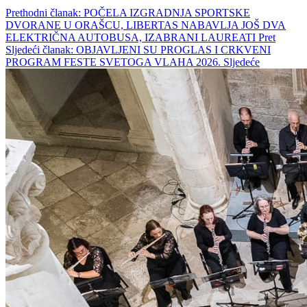
Prethodni članak: POČELA IZGRADNJA SPORTSKE
DVORANE U ORAŠCU, LIBERTAS NABAVLJA JOŠ DVA
ELEKTRIČNA AUTOBUSA, IZABRANI LAUREATI
Pret
Sljedeći članak: OBJAVLJENI SU PROGLAS I CRKVENI
PROGRAM FESTE SVETOGA VLAHA 2026.
Sljedeće