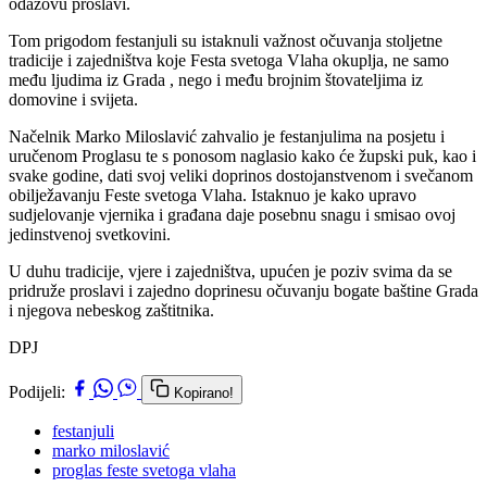
odazovu proslavi.
Tom prigodom festanjuli su istaknuli važnost očuvanja stoljetne
tradicije i zajedništva koje Festa svetoga Vlaha okuplja, ne samo
među ljudima iz Grada , nego i među brojnim štovateljima iz
domovine i svijeta.
Načelnik Marko Miloslavić zahvalio je festanjulima na posjetu i
uručenom Proglasu te s ponosom naglasio kako će župski puk, kao i
svake godine, dati svoj veliki doprinos dostojanstvenom i svečanom
obilježavanju Feste svetoga Vlaha. Istaknuo je kako upravo
sudjelovanje vjernika i građana daje posebnu snagu i smisao ovoj
jedinstvenoj svetkovini.
U duhu tradicije, vjere i zajedništva, upućen je poziv svima da se
pridruže proslavi i zajedno doprinesu očuvanju bogate baštine Grada
i njegova nebeskog zaštitnika.
DPJ
Podijeli:
Kopirano!
festanjuli
marko miloslavić
proglas feste svetoga vlaha