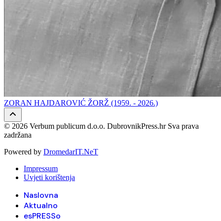
ZORAN HAJDAROVIĆ ŽORŽ (1959. - 2026.)
© 2026 Verbum publicum d.o.o. DubrovnikPress.hr Sva prava
zadržana
Powered by
DromedarIT.NeT
Impressum
Uvjeti korištenja
Naslovna
Aktualno
esPRESSo