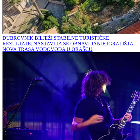
DUBROVNIK BILJEŽI STABILNE TURISTIČKE
REZULTATE; NASTAVLJA SE OBNAVLJANJE IGRALIŠTA;
NOVA TRASA VODOVODA U ORAŠCU