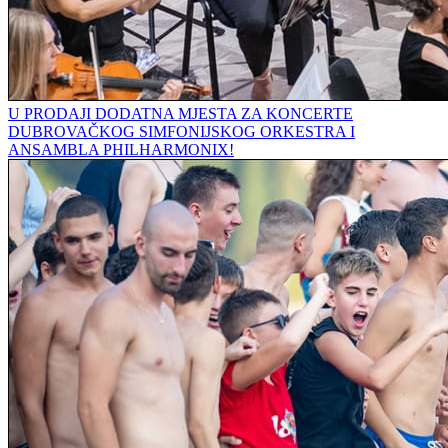
U PRODAJI DODATNA MJESTA ZA KONCERTE
DUBROVAČKOG SIMFONIJSKOG ORKESTRA I
ANSAMBLA PHILHARMONIX!