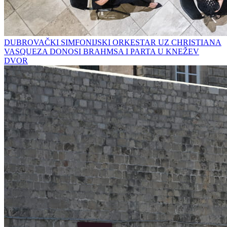
DUBROVAČKI SIMFONIJSKI ORKESTAR UZ CHRISTIANA
VASQUEZA DONOSI BRAHMSA I PARTA U KNEŽEV
DVOR