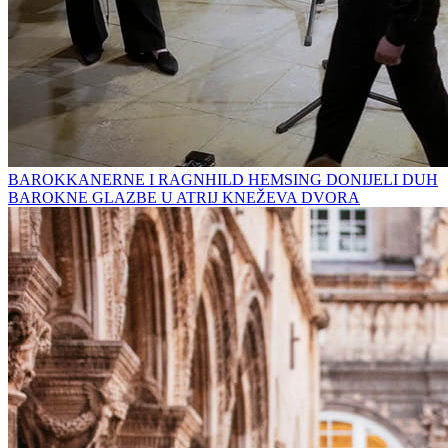
BAROKKANERNE I RAGNHILD HEMSING DONIJELI DUH
BAROKNE GLAZBE U ATRIJ KNEŽEVA DVORA