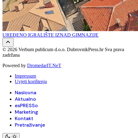
UREĐENO IGRALIŠTE IZNAD GIMNAZIJE
© 2026 Verbum publicum d.o.o. DubrovnikPress.hr Sva prava
zadržana
Powered by
DromedarIT.NeT
Impressum
Uvjeti korištenja
Naslovna
Aktualno
esPRESSo
Marketing
Kontakt
Pretraživanje