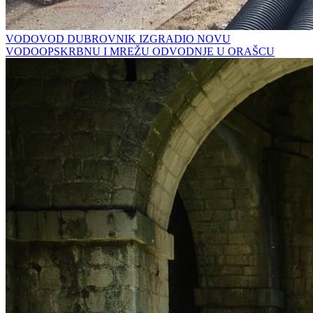
VODOVOD DUBROVNIK IZGRADIO NOVU
VODOOPSKRBNU I MREŽU ODVODNJE U ORAŠCU