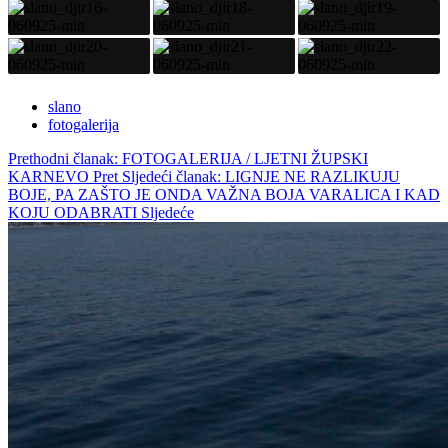
slano
fotogalerija
Prethodni članak: FOTOGALERIJA / LJETNI ŽUPSKI
KARNEVO
Pret
Sljedeći članak: LIGNJE NE RAZLIKUJU
BOJE, PA ZAŠTO JE ONDA VAŽNA BOJA VARALICA I KAD
KOJU ODABRATI
Sljedeće