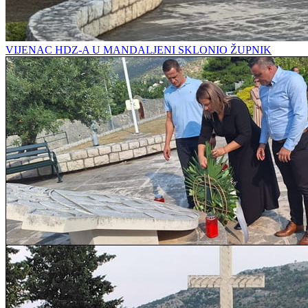
VIJENAC HDZ-A U MANDALJENI SKLONIO ŽUPNIK