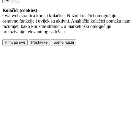
Kolačići (cookies)
Ova web stranica koristi kolačiće. Nužni kolačići omogućuju
osnovne funkcije i uvijek su aktivni. Analitički kolačići pomažu nam
razumjeti kako koristite stranicu, a marketinški omogućuju
prikazivanje relevantnog sadržaja.
Prihvati sve
Postavke
Samo nužni