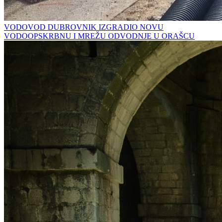
VODOVOD DUBROVNIK IZGRADIO NOVU
VODOOPSKRBNU I MREŽU ODVODNJE U ORAŠCU