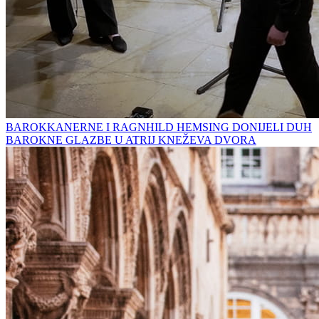
BAROKKANERNE I RAGNHILD HEMSING DONIJELI DUH
BAROKNE GLAZBE U ATRIJ KNEŽEVA DVORA