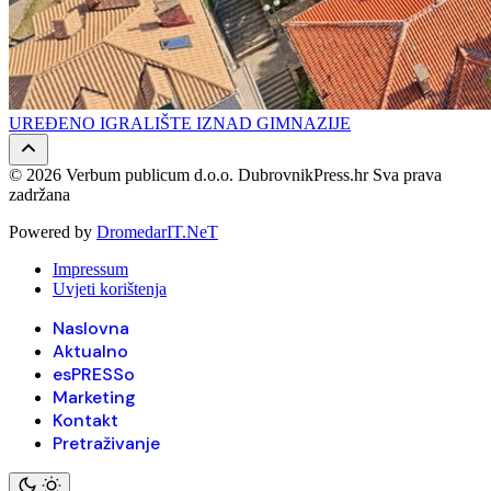
UREĐENO IGRALIŠTE IZNAD GIMNAZIJE
© 2026 Verbum publicum d.o.o. DubrovnikPress.hr Sva prava
zadržana
Powered by
DromedarIT.NeT
Impressum
Uvjeti korištenja
Naslovna
Aktualno
esPRESSo
Marketing
Kontakt
Pretraživanje