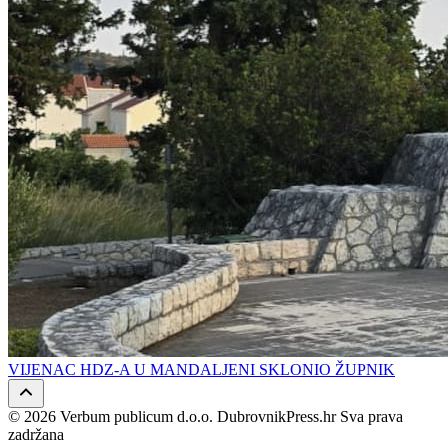
VIJENAC HDZ-A U MANDALJENI SKLONIO ŽUPNIK
© 2026 Verbum publicum d.o.o. DubrovnikPress.hr Sva prava
zadržana