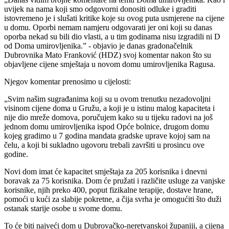
uvijek na nama koji smo odgovorni donositi odluke i graditi
istovremeno je i slušati kritike koje su ovog puta usmjerene na cijene
u domu. Oporbi nemam namjeru odgovarati jer oni koji su danas
oporba nekad su bili dio vlasti, a u tim godinama nisu izgradili ni D
od Doma umirovljenika.” - objavio je danas gradonačelnik
Dubrovnika Mato Franković (HDZ) svoj komentar nakon što su
objavljene cijene smještaja u novom domu umirovljenika Ragusa.
Njegov komentar prenosimo u cijelosti:
„Svim našim sugrađanima koji su u ovom trenutku nezadovoljni
visinom cijene doma u Gružu, a koji je u istinu malog kapaciteta i
nije dio mreže domova, poručujem kako su u tijeku radovi na još
jednom domu umirovljenika ispod Opće bolnice, drugom domu
kojeg gradimo u 7 godina mandata gradske uprave kojoj sam na
čelu, a koji bi sukladno ugovoru trebali završiti u prosincu ove
godine.
Novi dom imat će kapacitet smještaja za 205 korisnika i dnevni
boravak za 75 korisnika. Dom će pružati i različite usluge za vanjske
korisnike, njih preko 400, poput fizikalne terapije, dostave hrane,
pomoći u kući za slabije pokretne, a čija svrha je omogućiti što duži
ostanak starije osobe u svome domu.
To će biti najveći dom u Dubrovačko-neretvanskoj županiji, a cijena