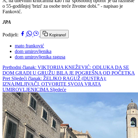
A, na dnevnim kritičarima kao i na 'sposobnoj oporbi' je da razmisle
o 55-godišnjoj 'brizi' za osobe treće životne dobi.” - napisao je
Fanković.
JPA
Podijeli:
Kopirano!
mato franković
dom umirovljenika
dom umirovljenika ragusa
Prethodni članak: VIKTORIJA KNEŽEVIĆ: ODLUKA DA SE
DOM GRADI U GRUŽU BILA JE POGREŠNA OD POČETKA
Pret
Sljedeći članak: ŽELJKO RAGUŽ (DUSTRA):
IZNAJMLJIVAČI, OTVORITE SVOJA VRATA
UMIROVLJENICIMA
Sljedeće