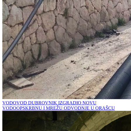
VODOVOD DUBROVNIK IZGRADIO NOVU
VODOOPSKRBNU I MREŽU ODVODNJE U ORAŠCU