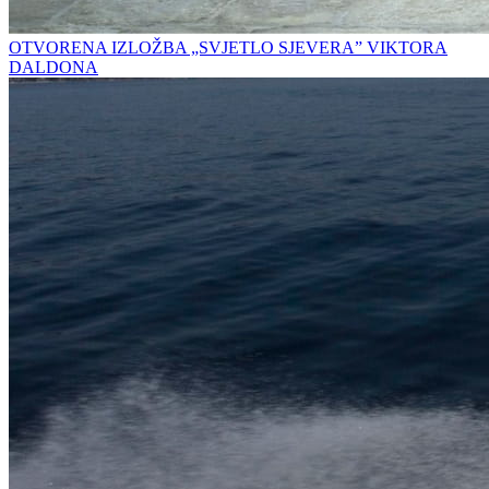
OTVORENA IZLOŽBA „SVJETLO SJEVERA” VIKTORA
DALDONA