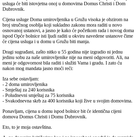
usluga će biti istovjetna onoj u domovima Domus Christi i Dom
Dubrovnik.
Cijena usluge Doma umirovljenika u Gružu visoka je obzirom na
broj stručnog osoblja koji sukladno zakonu mora raditi u novo
osnovanoj ustanovi, a jasno je kako će početkom rada i novog doma
ispod Opće bolnice isti ljudi raditi u okviru navedene ustanove čime
će cijena usluga i u domu u Gružu biti manja.
Dragi sugrađani, zašto nitko u 55 godina nije izgradio ni jednu
jedinu sobu za naše umirovljenike nije na meni odgovoriti. Ali, na
meni je odgovornost bila raditi i služiti Vama i gradu. I zato ću
nakon mog mandata jasno moći reći:
Iza sebe ostavljam:
- 2 doma umirovljenika
- Smještaj za 240 korisnika
- Poludnevni smještaj za 75 korisnika
- Svakodnevna skrb za 400 korisnika koji žive u svojim domovima.
Ponavljam, cijena u domu ispod bolnice bit će identična cijeni
domova Domus Christi i Domu Dubrovnik.
Eto, to je moja ostavština.