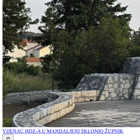
VIJENAC HDZ-A U MANDALJENI SKLONIO ŽUPNIK