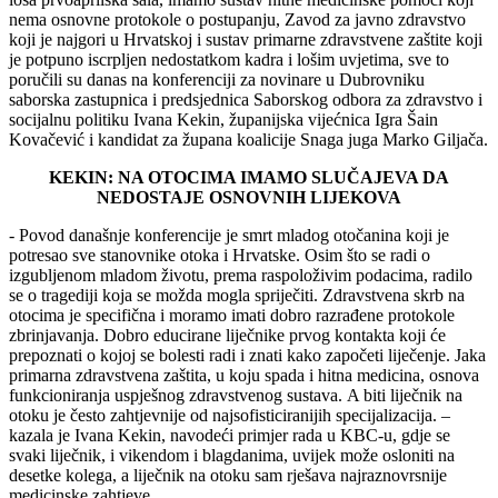
nema osnovne protokole o postupanju, Zavod za javno zdravstvo
koji je najgori u Hrvatskoj i sustav primarne zdravstvene zaštite koji
je potpuno iscrpljen nedostatkom kadra i lošim uvjetima, sve to
poručili su danas na konferenciji za novinare u Dubrovniku
saborska zastupnica i predsjednica Saborskog odbora za zdravstvo i
socijalnu politiku Ivana Kekin, županijska vijećnica Igra Šain
Kovačević i kandidat za župana koalicije Snaga juga Marko Giljača.
KEKIN: NA OTOCIMA IMAMO SLUČAJEVA DA
NEDOSTAJE OSNOVNIH LIJEKOVA
- Povod današnje konferencije je smrt mladog otočanina koji je
potresao sve stanovnike otoka i Hrvatske. Osim što se radi o
izgubljenom mladom životu, prema raspoloživim podacima, radilo
se o tragediji koja se možda mogla spriječiti. Zdravstvena skrb na
otocima je specifična i moramo imati dobro razrađene protokole
zbrinjavanja. Dobro educirane liječnike prvog kontakta koji će
prepoznati o kojoj se bolesti radi i znati kako započeti liječenje. Jaka
primarna zdravstvena zaštita, u koju spada i hitna medicina, osnova
funkcioniranja uspješnog zdravstvenog sustava. A biti liječnik na
otoku je često zahtjevnije od najsofisticiranijih specijalizacija. –
kazala je Ivana Kekin, navodeći primjer rada u KBC-u, gdje se
svaki liječnik, i vikendom i blagdanima, uvijek može osloniti na
desetke kolega, a liječnik na otoku sam rješava najraznovrsnije
medicinske zahtjeve.