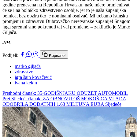
godine prenesena na Republiku Hrvatsku, naše mjere primjenjivat
će se i na bolničko zdravstveno osoblje, jer to je naša županijska
bolnica, bez obzira tko je nominalni osnivač. Mi trebamo istinsku
promjenu u zdravstvu Dubrovačko-neretvanske županije! Snagom
juga spremni smo pokrenuti taj val promjene. – zaključio je Marko
Giljača.
JPA
Podijeli:
Kopirano!
marko giljača
zdravstvo
igra šain kovačević
ivana kekin
Prethodni članak: 35-GODIŠNJAKU ODUZET AUTOMOBIL
Pret
Sljedeći članak: ZA OBNOVU OŠ MOKOŠICA VLADA
ODOBRILA DODATNIH 1,63 MILIJUNA EURA
Sljedeće