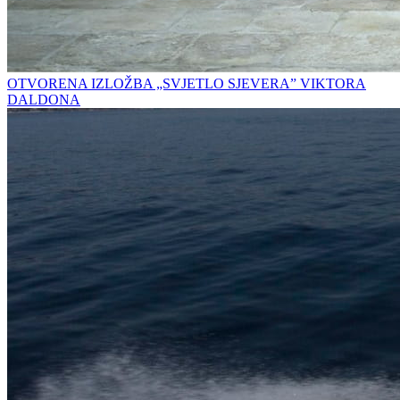
OTVORENA IZLOŽBA „SVJETLO SJEVERA” VIKTORA
DALDONA