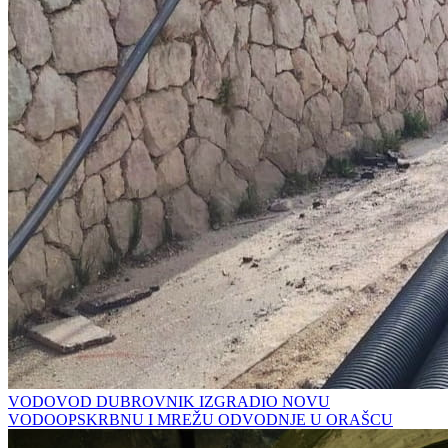
VODOVOD DUBROVNIK IZGRADIO NOVU
VODOOPSKRBNU I MREŽU ODVODNJE U ORAŠCU