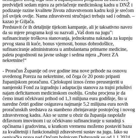
predvidjeli sedam mjera za privlačenje medicinskog kadra u DNŽ i
podizanje razine kvalitete života zdravstvenom kadru koji je srećom
još uvijek ovdje. Nama zdravstveni stručnjaci trebaju sad i odmah. –
kazao je Giljača.
Predstavit će ih detaljnije tijekom kampanje, ali je taksativno naveo
da su mjere programa koji su nazvali „Vaš dom na jugu”:
sufinanciranje troškova stanovanja, jednokratna naknada za kupnju
prvog stana ili kuće, bonus vjernosti, bonus dobrodošlice,
sufinanciranje administratora u ambulantama primarne medicine,
paleta pogodnosti na javne usluge i sedma mjera „Porez ZA
nekretnine!“
- Proračun Županije od ove godine ima nove prihode na osnovu
uvedenog Poreza na nekretnine, od čega će 20 posto pripasti
županijskom proračunu. Cjelokupni iznos ćemo preusmjeriti u
namjenski Fond za izgradnju i adaptaciju stanova za trajni priuštivi
najam deficitarnom medicinskom osoblju. Gruba procjena je da
ćemo imati očekivani prihod od 1,3 milijuna eura godišnje, što u
naredne četiri godine osigurava najmanje 5,2 milijuna eura novih
proračunskih sredstava za stambeno zbrinjavanje postojećeg i novog
zdravstvenog kadra. Ako se uzme u obzir da županija raspolaže
državnom imovinom i uz očekivano sufinanciranje u suradnji s
općinama i gradovima, u kratkom vremenu možemo postaviti bazu
za kvalitetniji i funkcionalniji zdravstveni sustav na jugu. Iako su
osnivačka prava nad Općom bolnicom Dubrovnik su od 1.1.2024.