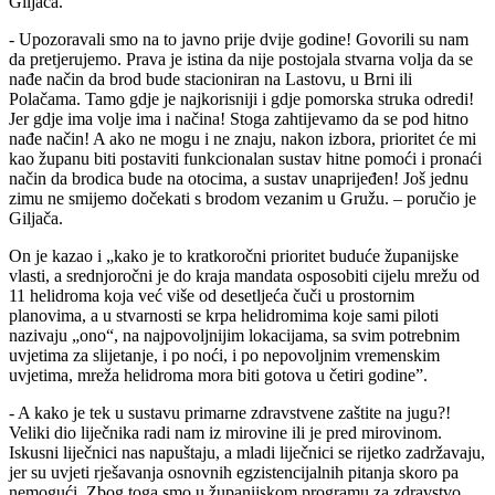
Giljača.
- Upozoravali smo na to javno prije dvije godine! Govorili su nam
da pretjerujemo. Prava je istina da nije postojala stvarna volja da se
nađe način da brod bude stacioniran na Lastovu, u Brni ili
Polačama. Tamo gdje je najkorisniji i gdje pomorska struka odredi!
Jer gdje ima volje ima i načina! Stoga zahtijevamo da se pod hitno
nađe način! A ako ne mogu i ne znaju, nakon izbora, prioritet će mi
kao županu biti postaviti funkcionalan sustav hitne pomoći i pronaći
način da brodica bude na otocima, a sustav unaprijeđen! Još jednu
zimu ne smijemo dočekati s brodom vezanim u Gružu. – poručio je
Giljača.
On je kazao i „kako je to kratkoročni prioritet buduće županijske
vlasti, a srednjoročni je do kraja mandata osposobiti cijelu mrežu od
11 helidroma koja već više od desetljeća čuči u prostornim
planovima, a u stvarnosti se krpa helidromima koje sami piloti
nazivaju „ono“, na najpovoljnijim lokacijama, sa svim potrebnim
uvjetima za slijetanje, i po noći, i po nepovoljnim vremenskim
uvjetima, mreža helidroma mora biti gotova u četiri godine”.
- A kako je tek u sustavu primarne zdravstvene zaštite na jugu?!
Veliki dio liječnika radi nam iz mirovine ili je pred mirovinom.
Iskusni liječnici nas napuštaju, a mladi liječnici se rijetko zadržavaju,
jer su uvjeti rješavanja osnovnih egzistencijalnih pitanja skoro pa
nemogući. Zbog toga smo u županijskom programu za zdravstvo