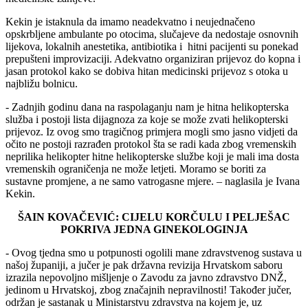
Kekin je istaknula da imamo neadekvatno i neujednačeno
opskrbljene ambulante po otocima, slučajeve da nedostaje osnovnih
lijekova, lokalnih anestetika, antibiotika i hitni pacijenti su ponekad
prepušteni improvizaciji. Adekvatno organiziran prijevoz do kopna i
jasan protokol kako se dobiva hitan medicinski prijevoz s otoka u
najbližu bolnicu.
- Zadnjih godinu dana na raspolaganju nam je hitna helikopterska
služba i postoji lista dijagnoza za koje se može zvati helikopterski
prijevoz. Iz ovog smo tragičnog primjera mogli smo jasno vidjeti da
očito ne postoji razrađen protokol šta se radi kada zbog vremenskih
neprilika helikopter hitne helikopterske službe koji je mali ima dosta
vremenskih ograničenja ne može letjeti. Moramo se boriti za
sustavne promjene, a ne samo vatrogasne mjere. – naglasila je Ivana
Kekin.
ŠAIN KOVAČEVIĆ: CIJELU KORČULU I PELJEŠAC
POKRIVA JEDNA GINEKOLOGINJA
- Ovog tjedna smo u potpunosti ogolili mane zdravstvenog sustava u
našoj županiji, a jučer je pak državna revizija Hrvatskom saboru
izrazila nepovoljno mišljenje o Zavodu za javno zdravstvo DNŽ,
jedinom u Hrvatskoj, zbog značajnih nepravilnosti! Također jučer,
održan je sastanak u Ministarstvu zdravstva na kojem je, uz