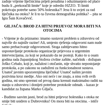
zadnje vrijeme liječnicima prijeti penalima i oduzimanjem od plaće
budu li „prekoračili limite“ koje je odredio HZZO. Ti limiti
pokrivaju potrebe samo 50% bolesnika?! Jesu li to uvjeti za rad
liječnika na otoku? Je li to ta čuvena demografska politika? – pita se
Igra Šain Kovačević.
GILJAČA: BROD ZA HITNI PRIJEVOZ MORA BITI NA
OTOCIMA
- Vrijeme je da priznamo: imamo sustavni problem u zdravstvu od
najviše do najniže razine! Ali, umjesto rješenja odgovorni nam nude
samo prebacivanje odgovornosti. Stoga zahtijevamo hitno
uspostavljanje protokola organizacije prijevoza u urgentnim
intervencijama, za koji se pokazalo da ne postoji. Kako to u osam
godina rada županijskog Stožera civilne zaštite, načelnik - dožupan
Joško Cebalo, koji je, nažalost i otočanin, nije shvatio nepostojanje
protokola, a po zakonu su zaduženi za funkcionalnost sustava.
Unatoč javnim upozorenjima liječnika! Unatoč našim javnim
pozivima kroz medije. Ako oni neće i ne znaju, a nisu svih ovih
godina, mi smo spremni od prvog dana krenuti maksimalno raditi na
stanju u zdravstvu i donijeti potrebne protokole odmah. - kazao je
kandidat za župana Marko Giljača.
- Budimo sasvim jasni, brod za hitni prijevoz bolesnika s otoka ne
smije biti usidren u Dubrovniku! On mora biti na otocima. - ističe