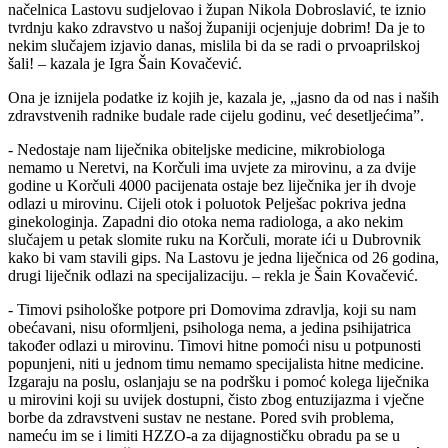
načelnica Lastovu sudjelovao i župan Nikola Dobroslavić, te iznio
tvrdnju kako zdravstvo u našoj županiji ocjenjuje dobrim! Da je to
nekim slučajem izjavio danas, mislila bi da se radi o prvoaprilskoj
šali! – kazala je Igra Šain Kovačević.
Ona je iznijela podatke iz kojih je, kazala je, „jasno da od nas i naših
zdravstvenih radnike budale rade cijelu godinu, već desetljećima”.
- Nedostaje nam liječnika obiteljske medicine, mikrobiologa
nemamo u Neretvi, na Korčuli ima uvjete za mirovinu, a za dvije
godine u Korčuli 4000 pacijenata ostaje bez liječnika jer ih dvoje
odlazi u mirovinu. Cijeli otok i poluotok Pelješac pokriva jedna
ginekologinja. Zapadni dio otoka nema radiologa, a ako nekim
slučajem u petak slomite ruku na Korčuli, morate ići u Dubrovnik
kako bi vam stavili gips. Na Lastovu je jedna liječnica od 26 godina,
drugi liječnik odlazi na specijalizaciju. – rekla je Šain Kovačević.
- Timovi psihološke potpore pri Domovima zdravlja, koji su nam
obećavani, nisu oformljeni, psihologa nema, a jedina psihijatrica
također odlazi u mirovinu. Timovi hitne pomoći nisu u potpunosti
popunjeni, niti u jednom timu nemamo specijalista hitne medicine.
Izgaraju na poslu, oslanjaju se na podršku i pomoć kolega liječnika
u mirovini koji su uvijek dostupni, čisto zbog entuzijazma i vječne
borbe da zdravstveni sustav ne nestane. Pored svih problema,
nameću im se i limiti HZZO-a za dijagnostičku obradu pa se u