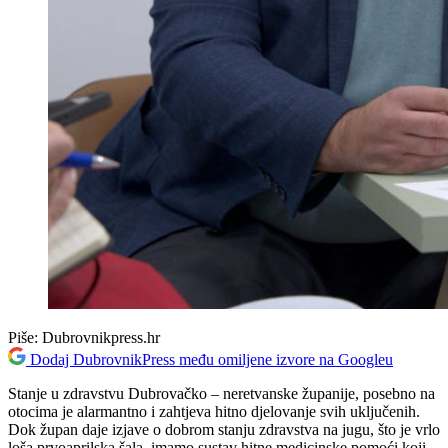
Piše:
Dubrovnikpress.hr
Dodaj DubrovnikPress među omiljene izvore na Googleu
Stanje u zdravstvu Dubrovačko – neretvanske županije, posebno na
otocima je alarmantno i zahtjeva hitno djelovanje svih uključenih.
Dok župan daje izjave o dobrom stanju zdravstva na jugu, što je vrlo
loša prvoaprilska šala, imamo sustav hitne medicinske pomoći koji