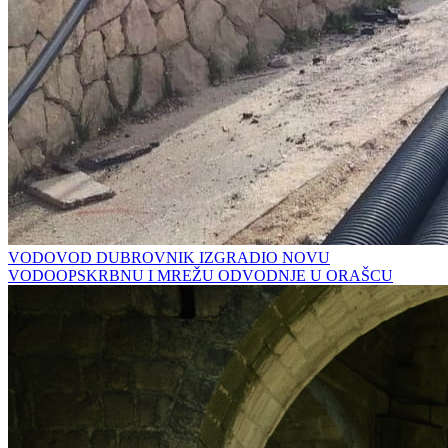
VODOVOD DUBROVNIK IZGRADIO NOVU
VODOOPSKRBNU I MREŽU ODVODNJE U ORAŠCU