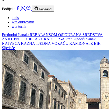
Podijeli:
Kopirano!
tenis
wta dubrovnik
wta turnir
Prethodni članak: REBALANSOM OSIGURANA SREDSTVA
ZA KUPNJU DIJELA ZGRADE TZ-A
Pret
Sljedeći članak:
NAJVEĆA KAZNA TJEDNA VOZAČU KAMIONA IZ BIH
Sljedeće