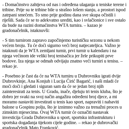
- Domaćinstvo zahtjeva od nas i određena ulaganja u teniske terene i
tribine. Prije su te tribine bile u strašno lošem stanju, a prostori ispod
zatrpani smećem. To smo prije godinu dana sve skupa očistili i
riješili. Sada će se to adekvatno urediti, kao i svlačionice i sve ostalo
da bude na razini domaćinstva WTA turnira. – kazao je
gradonačelnik, istaknuvši:
- S tim turnirom zapravo započinjemo turističku sezonu u nekom
većem broju. Tu će doći sigurno veći broj natjecateljica. Važno je
istaknuti da je WTA zemljani turnir, prvi turnir u kalendaru i na
njega većinom ide veliki broj tenisačica jer žele prikupiti prve
bodove. Iza njega se odmah odvijaju znatno veći turniri u tenisu. –
rekao je.
- Posebno je čast da će na WTA turniru u Dubrovniku igrati dvije
Dubrovkinje, Ana Konjuh i Lucija Ćirić Bagarić, i naši mladi će
moći doći i gledati i siguran sam da će se jedan broj njih
zainteresirati za tenis. U Gradu, inače, djeluju tri tenis kluba, što je
dobro jer svaki na svoj način angažira određeni broj djece, a mi
moramo nastaviti investirati u tenis kao sport, napraviti i nabaviti
balone u Gospinu polju, što je iznimno važno za trenažni proces u
zimskim mjesecima. Ovaj WTA turnir će označiti nastavak
investicija Grada Dubrovnika u sport, sportsku infrastrukturu i
sportska događanja tijekom cijele godine. – rekao je dubrovački
gradonačelnik Mato Franković.