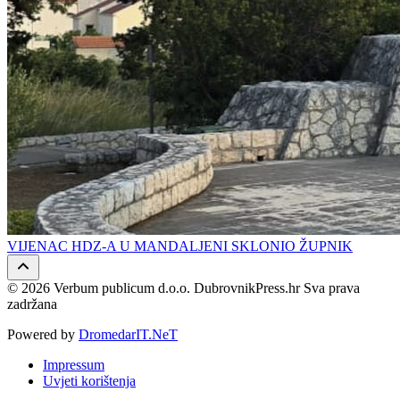
VIJENAC HDZ-A U MANDALJENI SKLONIO ŽUPNIK
© 2026 Verbum publicum d.o.o. DubrovnikPress.hr Sva prava
zadržana
Powered by
DromedarIT.NeT
Impressum
Uvjeti korištenja