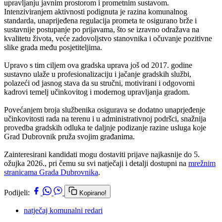
upravljanju javnim prostorom i prometnim sustavom.
Intenziviranjem aktivnosti podignuta je razina komunalnog
standarda, unaprijeđena regulacija prometa te osigurano brže i
sustavnije postupanje po prijavama, što se izravno odražava na
kvalitetu života, veće zadovoljstvo stanovnika i očuvanje pozitivne
slike grada među posjetiteljima.
Upravo s tim ciljem ova gradska uprava još od 2017. godine
sustavno ulaže u profesionalizaciju i jačanje gradskih službi,
polazeći od jasnog stava da su stručni, motivirani i odgovorni
kadrovi temelj učinkovitog i modernog upravljanja gradom.
Povećanjem broja službenika osigurava se dodatno unaprjeđenje
učinkovitosti rada na terenu i u administrativnoj podršci, snažnija
provedba gradskih odluka te daljnje podizanje razine usluga koje
Grad Dubrovnik pruža svojim građanima.
Zainteresirani kandidati mogu dostaviti prijave najkasnije do 5.
ožujka 2026., pri čemu su svi natječaji i detalji dostupni na
mrežnim
stranicama Grada Dubrovnika
.
Podijeli:
Kopirano!
natječaj komunalni redari