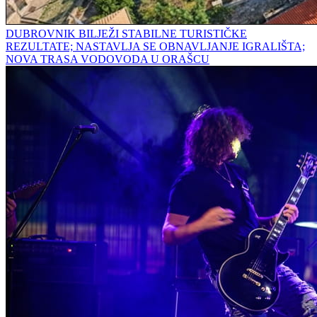
DUBROVNIK BILJEŽI STABILNE TURISTIČKE
REZULTATE; NASTAVLJA SE OBNAVLJANJE IGRALIŠTA;
NOVA TRASA VODOVODA U ORAŠCU