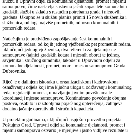
službu u Upravni odjel za komunalne djelatnosti, promet i mjesnu
samoupravu, čime nastavlja sustavno jačati kapacitete komunalnih
gradskih službi u skladu s rastućim potrebama grada i njegovih
građana. Ukupno se u službu planira primiti 15 novih službenika i
službenica, od toga najviše prometnih, odnosno komunalnih i
pomorskih redara.
Natječajima je predviđeno zapošljavanje šest komunalnih i
pomorskih redara, od kojih jednog vježbenika; pet prometnih redara,
uključujući jednog vježbenika; dva referenta za tijela mjesne
samouprave (tajnici gradskih kotara i mjesnih obora) te jednog
savjetnika i stručnog suradnika, također u Upravnom odjelu za
komunalne djelatnosti, promet, more i mjesnu samoupravu Grada
Dubrovnika.
Riječ je o daljnjem iskoraku u organizacijskom i kadrovskom
osnaživanju odjela koji ima ključnu ulogu u održavanju komunalnog
reda, regulaciji prometa, upravljanju javnim površinama te
koordinaciji mjesne samouprave. Kontinuirano povećanje obujma
poslova, osobito u razdobljima pojačanog opterećenja, zahtijeva
dodatno jačanje operativnih i stručnih kapaciteta.
U proteklim godinama, uključujući uspješnu provedbu projekta
Poštujmo Grad, Upravni odjel za komunalne djelatnosti, promet i
mjesnu samoupravu ostvario je mjerljive i jasno vidljive rezultate u