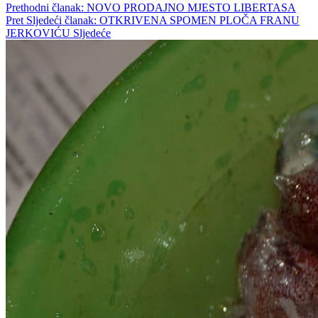
Prethodni članak: NOVO PRODAJNO MJESTO LIBERTASA
Pret
Sljedeći članak: OTKRIVENA SPOMEN PLOČA FRANU
JERKOVIĆU
Sljedeće