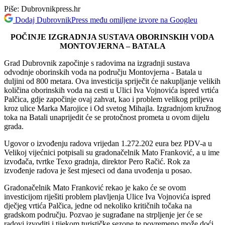
Piše:
Dubrovnikpress.hr
Dodaj DubrovnikPress među omiljene izvore na Googleu
POČINJE IZGRADNJA SUSTAVA OBORINSKIH VODA
MONTOVJERNA – BATALA
Grad Dubrovnik započinje s radovima na izgradnji sustava
odvodnje oborinskih voda na području Montovjerna - Batala u
duljini od 800 metara. Ova investicija spriječit će nakupljanje velikih
količina oborinskih voda na cesti u Ulici Iva Vojnovića ispred vrtića
Palčica, gdje započinje ovaj zahvat, kao i problem velikog priljeva
kroz ulice Marka Marojice i Od svetog Mihajla. Izgradnjom kružnog
toka na Batali unaprijedit će se protočnost prometa u ovom dijelu
grada.
Ugovor o izvođenju radova vrijedan 1.272.202 eura bez PDV-a u
Velikoj vijećnici potpisali su gradonačelnik Mato Franković, a u ime
izvođača, tvrtke Texo gradnja, direktor Pero Račić. Rok za
izvođenje radova je šest mjeseci od dana uvođenja u posao.
Gradonačelnik Mato Franković rekao je kako će se ovom
investicijom riješiti problem plavljenja Ulice Iva Vojnovića ispred
dječjeg vrtića Palčica, jedne od nekoliko kritičnih točaka na
gradskom području. Pozvao je sugrađane na strpljenje jer će se
radovi izvoditi i tijekom turističke sezone te povremeno može doći