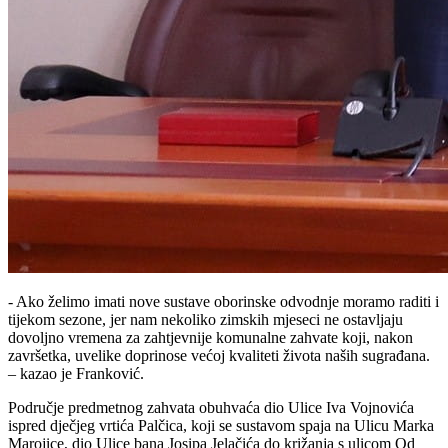
- Ako želimo imati nove sustave oborinske odvodnje moramo raditi i
tijekom sezone, jer nam nekoliko zimskih mjeseci ne ostavljaju
dovoljno vremena za zahtjevnije komunalne zahvate koji, nakon
završetka, uvelike doprinose većoj kvaliteti života naših sugrađana.
– kazao je Franković.
Područje predmetnog zahvata obuhvaća dio Ulice Iva Vojnovića
ispred dječjeg vrtića Palčica, koji se sustavom spaja na Ulicu Marka
Marojice, dio Ulice bana Josipa Jelačića do križanja s ulicom Od