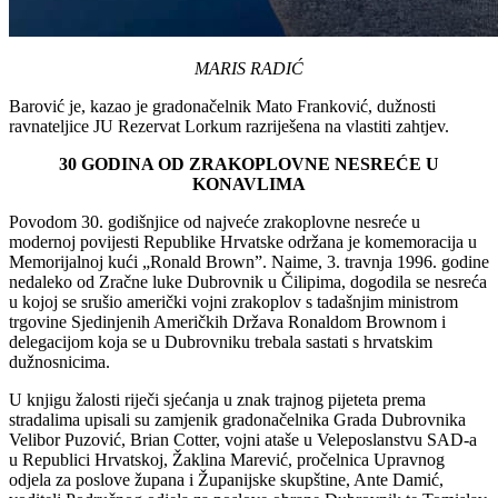
MARIS RADIĆ
Barović je, kazao je gradonačelnik Mato Franković, dužnosti
ravnateljice JU Rezervat Lorkum razriješena na vlastiti zahtjev.
30 GODINA OD ZRAKOPLOVNE NESREĆE U
KONAVLIMA
Povodom 30. godišnjice od najveće zrakoplovne nesreće u
modernoj povijesti Republike Hrvatske održana je komemoracija u
Memorijalnoj kući „Ronald Brown”. Naime, 3. travnja 1996. godine
nedaleko od Zračne luke Dubrovnik u Čilipima, dogodila se nesreća
u kojoj se srušio američki vojni zrakoplov s tadašnjim ministrom
trgovine Sjedinjenih Američkih Država Ronaldom Brownom i
delegacijom koja se u Dubrovniku trebala sastati s hrvatskim
dužnosnicima.
U knjigu žalosti riječi sjećanja u znak trajnog pijeteta prema
stradalima upisali su zamjenik gradonačelnika Grada Dubrovnika
Velibor Puzović, Brian Cotter, vojni ataše u Veleposlanstvu SAD-a
u Republici Hrvatskoj, Žaklina Marević, pročelnica Upravnog
odjela za poslove župana i Županijske skupštine, Ante Damić,