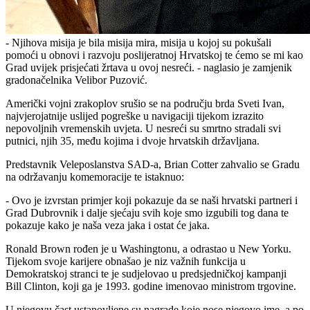
- Njihova misija je bila misija mira, misija u kojoj su pokušali
pomoći u obnovi i razvoju poslijeratnoj Hrvatskoj te ćemo se mi kao
Grad uvijek prisjećati žrtava u ovoj nesreći. - naglasio je zamjenik
gradonačelnika Velibor Puzović.
Američki vojni zrakoplov srušio se na području brda Sveti Ivan,
najvjerojatnije uslijed pogreške u navigaciji tijekom izrazito
nepovoljnih vremenskih uvjeta. U nesreći su smrtno stradali svi
putnici, njih 35, među kojima i dvoje hrvatskih državljana.
Predstavnik Veleposlanstva SAD-a, Brian Cotter zahvalio se Gradu
na održavanju komemoracije te istaknuo:
- Ovo je izvrstan primjer koji pokazuje da se naši hrvatski partneri i
Grad Dubrovnik i dalje sjećaju svih koje smo izgubili tog dana te
pokazuje kako je naša veza jaka i ostat će jaka.
Ronald Brown rođen je u Washingtonu, a odrastao u New Yorku.
Tijekom svoje karijere obnašao je niz važnih funkcija u
Demokratskoj stranci te je sudjelovao u predsjedničkoj kampanji
Bill Clinton, koji ga je 1993. godine imenovao ministrom trgovine.
U njegovu čast ustanovljene su nagrade koje nose njegovo ime, a po