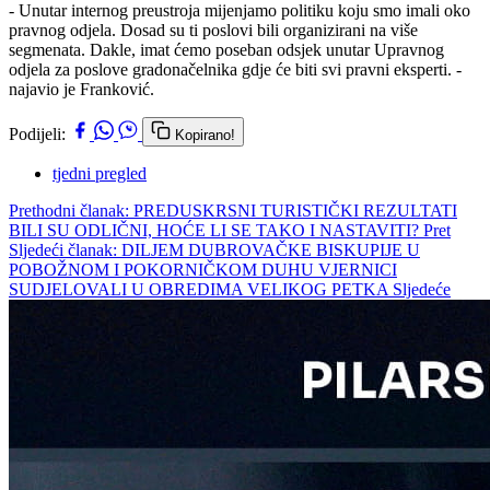
- Unutar internog preustroja mijenjamo politiku koju smo imali oko
pravnog odjela. Dosad su ti poslovi bili organizirani na više
segmenata. Dakle, imat ćemo poseban odsjek unutar Upravnog
odjela za poslove gradonačelnika gdje će biti svi pravni eksperti. -
najavio je Franković.
Podijeli:
Kopirano!
tjedni pregled
Prethodni članak: PREDUSKRSNI TURISTIČKI REZULTATI
BILI SU ODLIČNI, HOĆE LI SE TAKO I NASTAVITI?
Pret
Sljedeći članak: DILJEM DUBROVAČKE BISKUPIJE U
POBOŽNOM I POKORNIČKOM DUHU VJERNICI
SUDJELOVALI U OBREDIMA VELIKOG PETKA
Sljedeće