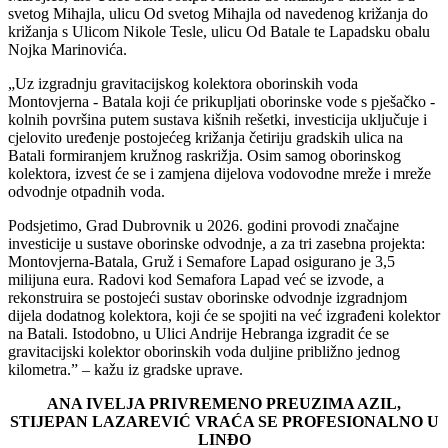
svetog Mihajla, ulicu Od svetog Mihajla od navedenog križanja do
križanja s Ulicom Nikole Tesle, ulicu Od Batale te Lapadsku obalu
Nojka Marinovića.
„Uz izgradnju gravitacijskog kolektora oborinskih voda
Montovjerna - Batala koji će prikupljati oborinske vode s pješačko -
kolnih površina putem sustava kišnih rešetki, investicija uključuje i
cjelovito uređenje postojećeg križanja četiriju gradskih ulica na
Batali formiranjem kružnog raskrižja. Osim samog oborinskog
kolektora, izvest će se i zamjena dijelova vodovodne mreže i mreže
odvodnje otpadnih voda.
Podsjetimo, Grad Dubrovnik u 2026. godini provodi značajne
investicije u sustave oborinske odvodnje, a za tri zasebna projekta:
Montovjerna-Batala, Gruž i Semafore Lapad osigurano je 3,5
milijuna eura. Radovi kod Semafora Lapad već se izvode, a
rekonstruira se postojeći sustav oborinske odvodnje izgradnjom
dijela dodatnog kolektora, koji će se spojiti na već izgrađeni kolektor
na Batali. Istodobno, u Ulici Andrije Hebranga izgradit će se
gravitacijski kolektor oborinskih voda duljine približno jednog
kilometra.” – kažu iz gradske uprave.
ANA IVELJA PRIVREMENO PREUZIMA AZIL,
STIJEPAN LAZAREVIĆ VRAĆA SE PROFESIONALNO U
LINĐO