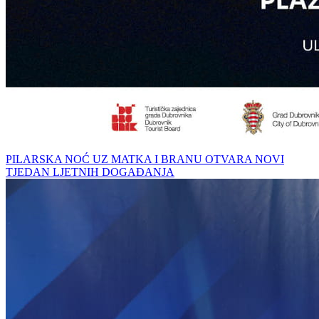
PILARSKA NOĆ UZ MATKA I BRANU OTVARA NOVI
TJEDAN LJETNIH DOGAĐANJA