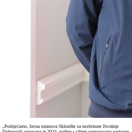
„Podsjećamo, Javna ustanova Sklonište za nezbrinute životinje
Dubrovnik osnovana je 2023. godine s ciljem osiguravanja sustavne