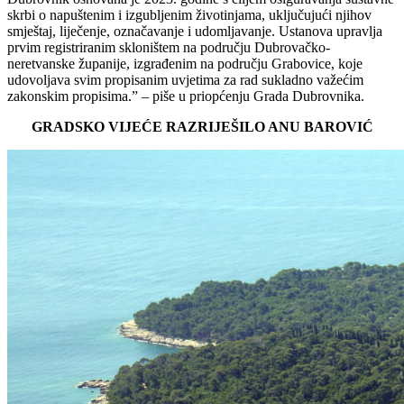
skrbi o napuštenim i izgubljenim životinjama, uključujući njihov
smještaj, liječenje, označavanje i udomljavanje. Ustanova upravlja
prvim registriranim skloništem na području Dubrovačko-
neretvanske županije, izgrađenim na području Grabovice, koje
udovoljava svim propisanim uvjetima za rad sukladno važećim
zakonskim propisima.” – piše u priopćenju Grada Dubrovnika.
GRADSKO VIJEĆE RAZRIJEŠILO ANU BAROVIĆ