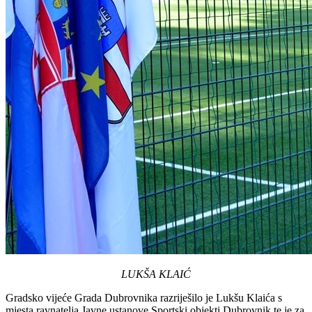
LUKŠA KLAIĆ
Gradsko vijeće Grada Dubrovnika razriješilo je Lukšu Klaića s
mjesta ravnatelja Javne ustanove Sportski objekti Dubrovnik te je za