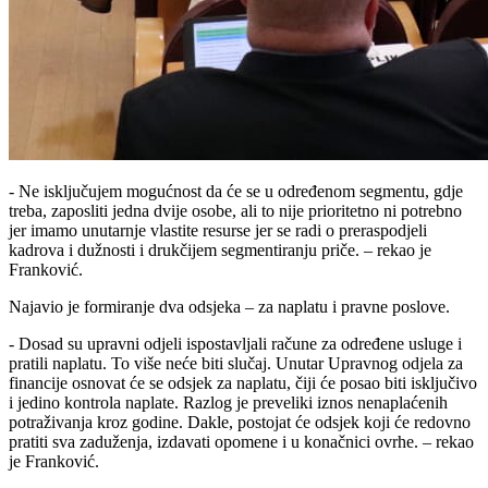
- Ne isključujem mogućnost da će se u određenom segmentu, gdje
treba, zaposliti jedna dvije osobe, ali to nije prioritetno ni potrebno
jer imamo unutarnje vlastite resurse jer se radi o preraspodjeli
kadrova i dužnosti i drukčijem segmentiranju priče. – rekao je
Franković.
Najavio je formiranje dva odsjeka – za naplatu i pravne poslove.
- Dosad su upravni odjeli ispostavljali račune za određene usluge i
pratili naplatu. To više neće biti slučaj. Unutar Upravnog odjela za
financije osnovat će se odsjek za naplatu, čiji će posao biti isključivo
i jedino kontrola naplate. Razlog je preveliki iznos nenaplaćenih
potraživanja kroz godine. Dakle, postojat će odsjek koji će redovno
pratiti sva zaduženja, izdavati opomene i u konačnici ovrhe. – rekao
je Franković.