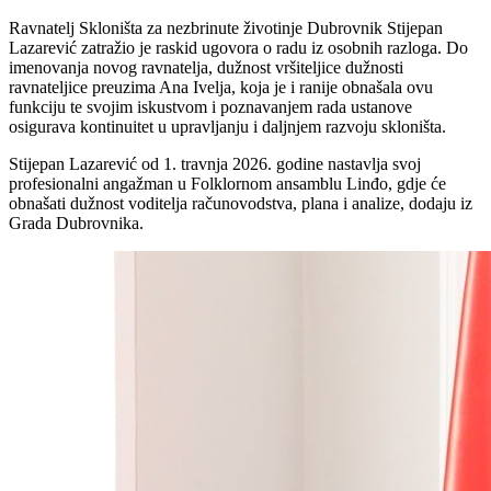
Ravnatelj Skloništa za nezbrinute životinje Dubrovnik Stijepan
Lazarević zatražio je raskid ugovora o radu iz osobnih razloga. Do
imenovanja novog ravnatelja, dužnost vršiteljice dužnosti
ravnateljice preuzima Ana Ivelja, koja je i ranije obnašala ovu
funkciju te svojim iskustvom i poznavanjem rada ustanove
osigurava kontinuitet u upravljanju i daljnjem razvoju skloništa.
Stijepan Lazarević od 1. travnja 2026. godine nastavlja svoj
profesionalni angažman u Folklornom ansamblu Linđo, gdje će
obnašati dužnost voditelja računovodstva, plana i analize, dodaju iz
Grada Dubrovnika.