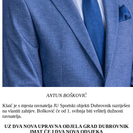
ANTUN BOŠKOVIĆ
Klaić je s mjesta ravnatelja JU Sportski objekti Dubrovnik razriješen
na vlastiti zahtjev. Bošković će od 1. svibnja biti vršitelj dužnosti
ravnatelja.
UZ DVA NOVA UPRAVNA ODJELA GRAD DUBROVNIK
IMAT ĆE I DVA NOVA ODSJEKA