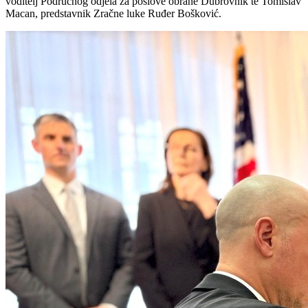
voditelj Područnog odjela za poslove obrane Dubrovnik te Tomislav
Macan, predstavnik Zračne luke Ruđer Bošković.