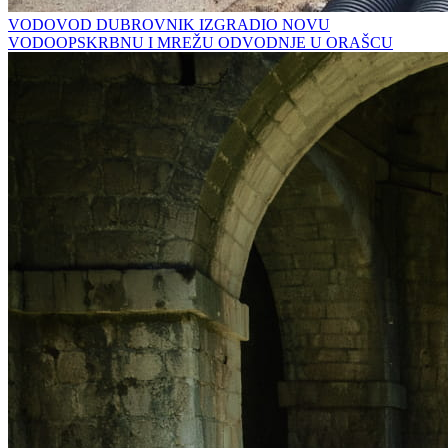
VODOVOD DUBROVNIK IZGRADIO NOVU
VODOOPSKRBNU I MREŽU ODVODNJE U ORAŠCU