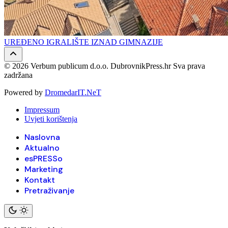
UREĐENO IGRALIŠTE IZNAD GIMNAZIJE
© 2026 Verbum publicum d.o.o. DubrovnikPress.hr Sva prava
zadržana
Powered by
DromedarIT.NeT
Impressum
Uvjeti korištenja
Naslovna
Aktualno
esPRESSo
Marketing
Kontakt
Pretraživanje