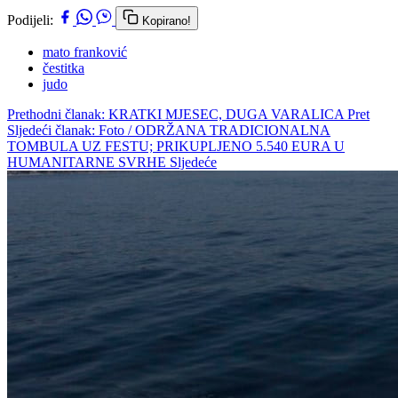
Podijeli:
Kopirano!
mato franković
čestitka
judo
Prethodni članak: KRATKI MJESEC, DUGA VARALICA
Pret
Sljedeći članak: Foto / ODRŽANA TRADICIONALNA
TOMBULA UZ FESTU; PRIKUPLJENO 5.540 EURA U
HUMANITARNE SVRHE
Sljedeće