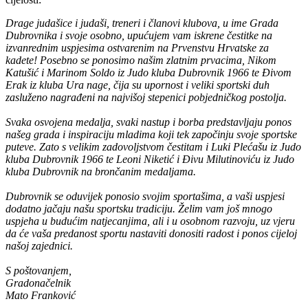
Drage judašice i judaši, treneri i članovi klubova, u ime Grada
Dubrovnika i svoje osobno, upućujem vam iskrene čestitke na
izvanrednim uspjesima ostvarenim na Prvenstvu Hrvatske za
kadete! Posebno se ponosimo našim zlatnim prvacima, Nikom
Katušić i Marinom Soldo iz Judo kluba Dubrovnik 1966 te Đivom
Erak iz kluba Ura nage, čija su upornost i veliki sportski duh
zasluženo nagrađeni na najvišoj stepenici pobjedničkog postolja.
Svaka osvojena medalja, svaki nastup i borba predstavljaju ponos
našeg grada i inspiraciju mladima koji tek započinju svoje sportske
puteve. Zato s velikim zadovoljstvom čestitam i Luki Plećašu iz Judo
kluba Dubrovnik 1966 te Leoni Niketić i Đivu Milutinoviću iz Judo
kluba Dubrovnik na brončanim medaljama.
Dubrovnik se oduvijek ponosio svojim sportašima, a vaši uspjesi
dodatno jačaju našu sportsku tradiciju. Želim vam još mnogo
uspjeha u budućim natjecanjima, ali i u osobnom razvoju, uz vjeru
da će vaša predanost sportu nastaviti donositi radost i ponos cijeloj
našoj zajednici.
S poštovanjem,
Gradonačelnik
Mato Franković