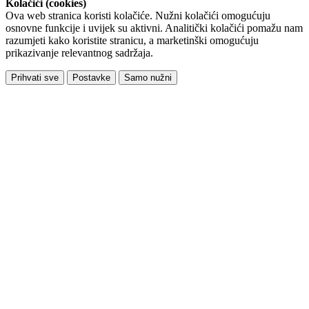
Kolačići (cookies)
Ova web stranica koristi kolačiće. Nužni kolačići omogućuju
osnovne funkcije i uvijek su aktivni. Analitički kolačići pomažu nam
razumjeti kako koristite stranicu, a marketinški omogućuju
prikazivanje relevantnog sadržaja.
Prihvati sve
Postavke
Samo nužni