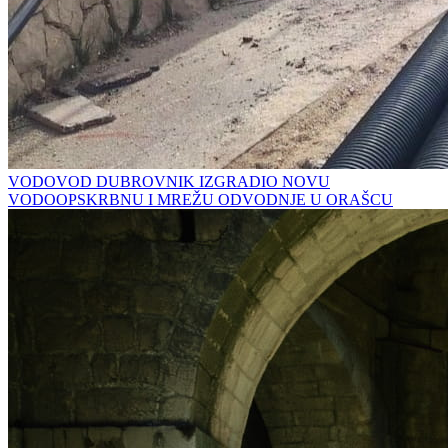
VODOVOD DUBROVNIK IZGRADIO NOVU
VODOOPSKRBNU I MREŽU ODVODNJE U ORAŠCU