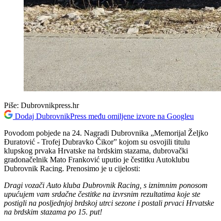
Piše:
Dubrovnikpress.hr
Dodaj DubrovnikPress među omiljene izvore na Googleu
Povodom pobjede na 24. Nagradi Dubrovnika „Memorijal Željko
Đuratović - Trofej Dubravko Čikor” kojom su osvojili titulu
klupskog prvaka Hrvatske na brdskim stazama, dubrovački
gradonačelnik Mato Franković uputio je čestitku Autoklubu
Dubrovnik Racing. Prenosimo je u cijelosti:
Dragi vozači Auto kluba Dubrovnik Racing, s iznimnim ponosom
upućujem vam srdačne čestitke na izvrsnim rezultatima koje ste
postigli na posljednjoj brdskoj utrci sezone i postali prvaci Hrvatske
na brdskim stazama po 15. put!