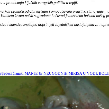
u u promicanju ključnih europskih politika u regiji.
a koji promiču održivi turizam i omogućavaju priuštivo stanovanje – 
iti kvalitetu života naših sugrađana i očuvati jedinstvenu baštinu našeg 
stvo i liderstvo značajno doprinijeti zajedničkim nastojanjima za napre
Sljedeći članak: MANJE JE NEUGODNIH MIRISA U VODI; B