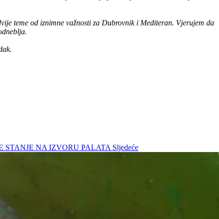
dvije teme od iznimne važnosti za Dubrovnik i Mediteran. Vjerujem da
podneblja.
dak.
OLJE STANJE NA IZVORU PALATA
Sljedeće