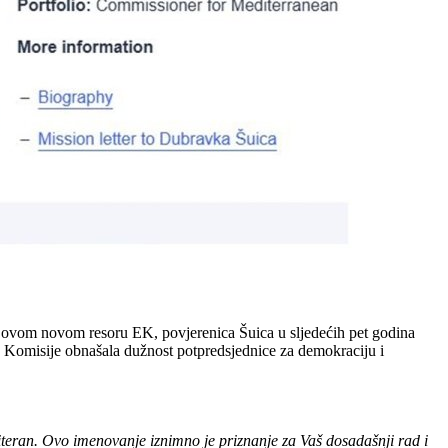
U ovom novom resoru EK, povjerenica Šuica u sljedećih pet godina
 Komisije obnašala dužnost potpredsjednice za demokraciju i
teran. Ovo imenovanje iznimno je priznanje za Vaš dosadašnji rad i