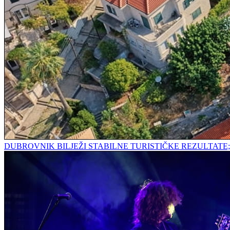
DUBROVNIK BILJEŽI STABILNE TURISTIČKE REZULTAT