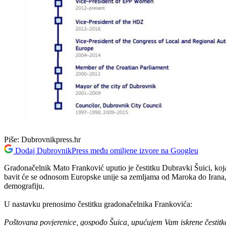
Piše:
Dubrovnikpress.hr
Dodaj DubrovnikPress među omiljene izvore na Googleu
Gradonačelnik Mato Franković uputio je čestitku Dubravki Šuici, ko
bavit će se odnosom Europske unije sa zemljama od Maroka do Irana, 
demografiju.
U nastavku prenosimo čestitku gradonačelnika Frankovića:
Poštovana povjerenice, gospođo Šuica, upućujem Vam iskrene čestitk