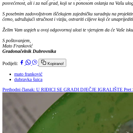
posvećenost, ali i za naš grad, koji se s ponosom oslanja na Vašu ulog
S posebnim zadovoljstvom iščekujem zajedničku suradnju na projektim
ćemo, udružujući stručnost i viziju, ostvariti ciljeve koji će unaprijed
Želim Vam uspjeh u ovoj odgovornoj ulozi te vjerujem da će Vaše isku
S poštovanjem,
Mato Franković
Gradonačelnik Dubrovnika
Podijeli:
Kopirano!
mato franković
dubravka šuica
Prethodni članak: U RIĐICI SE GRADI DJEČJE IGRALIŠTE
Pret