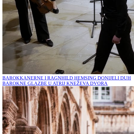
BAROKKANERNE I RAGNHILD HEMSING DONIJELI DUH
BAROKNE GLAZBE U ATRIJ KNEŽEVA DVORA