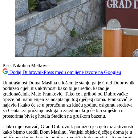
Piše:
Nikolina Metković
Dodaj DubrovnikPress među omiljene izvore na Googleu
Unutrašnjost Doma Maslina u lošem je stanju pa je Grad Dubrovnik
poduzeo cijeli niz aktivnosti kako bi je uredio, kazao je
gradonačelnik Mato Franković. Tako će i prihod od Dubrovačke
trpeze biti namijenjen za adaptaciju tog dječjeg doma. Franković je
najavio i kako će se u proračunu za iduću godinu osigurati sredstva
za Centar za pružanje usluga u zajednici koji će biti smješten u
prostorima bivšeg hotela Stadion na gruškom bazenu.
- Iako nije osnivač, Grad Dubrovnik poduzeo je cijeli niz aktivnosti
kako bismo uredili Dom Maslinu. Vanjski objekt dječjeg doma je u
odličnom stanju, krov je odličan, dvorište treba urediti, ali unutarnji