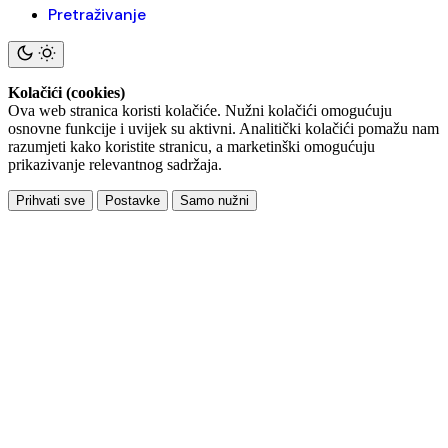
Pretraživanje
Kolačići (cookies)
Ova web stranica koristi kolačiće. Nužni kolačići omogućuju
osnovne funkcije i uvijek su aktivni. Analitički kolačići pomažu nam
razumjeti kako koristite stranicu, a marketinški omogućuju
prikazivanje relevantnog sadržaja.
Prihvati sve
Postavke
Samo nužni