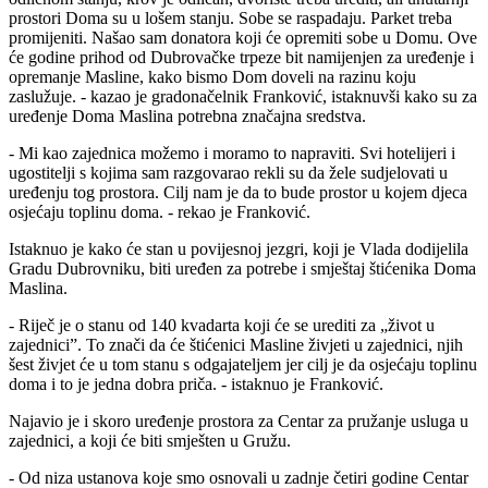
prostori Doma su u lošem stanju. Sobe se raspadaju. Parket treba
promijeniti. Našao sam donatora koji će opremiti sobe u Domu. Ove
će godine prihod od Dubrovačke trpeze bit namijenjen za uređenje i
opremanje Masline, kako bismo Dom doveli na razinu koju
zaslužuje. - kazao je gradonačelnik Franković, istaknuvši kako su za
uređenje Doma Maslina potrebna značajna sredstva.
- Mi kao zajednica možemo i moramo to napraviti. Svi hotelijeri i
ugostitelji s kojima sam razgovarao rekli su da žele sudjelovati u
uređenju tog prostora. Cilj nam je da to bude prostor u kojem djeca
osjećaju toplinu doma. - rekao je Franković.
Istaknuo je kako će stan u povijesnoj jezgri, koji je Vlada dodijelila
Gradu Dubrovniku, biti uređen za potrebe i smještaj štićenika Doma
Maslina.
- Riječ je o stanu od 140 kvadarta koji će se urediti za „život u
zajednici”. To znači da će štićenici Masline živjeti u zajednici, njih
šest živjet će u tom stanu s odgajateljem jer cilj je da osjećaju toplinu
doma i to je jedna dobra priča. - istaknuo je Franković.
Najavio je i skoro uređenje prostora za Centar za pružanje usluga u
zajednici, a koji će biti smješten u Gružu.
- Od niza ustanova koje smo osnovali u zadnje četiri godine Centar