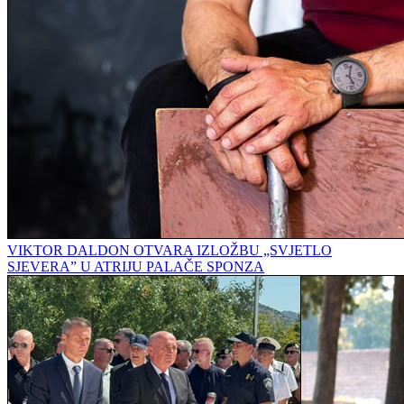
VIKTOR DALDON OTVARA IZLOŽBU „SVJETLO
SJEVERA” U ATRIJU PALAČE SPONZA