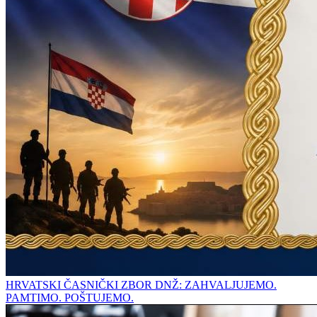
HRVATSKI ČASNIČKI ZBOR DNŽ: ZAHVALJUJEMO.
PAMTIMO. POŠTUJEMO.