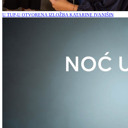
U TUP-U OTVORENA IZLOŽBA KATARINE IVANIŠIN