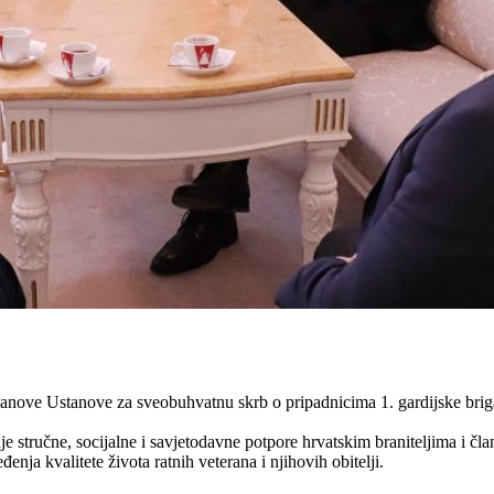
anove Ustanove za sveobuhvatnu skrb o pripadnicima 1. gardijske bri
stručne, socijalne i savjetodavne potpore hrvatskim braniteljima i član
nja kvalitete života ratnih veterana i njihovih obitelji.