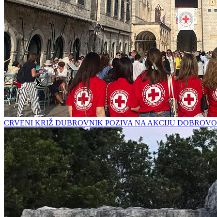
CRVENI KRIŽ DUBROVNIK POZIVA NA AKCIJU DOBROVO