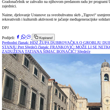
Gradonačelnik se zahvalio na njihovom predanom radu jer programi Ust
zajednici.
Naime, djelovanje Ustanove za sveobuhvatnu skrb „Tigrovi“ usmjereno
rekreativnih i kulturnih aktivnosti te jačanje međugeneracijske solidar
DPJ
Podijeli:
Kopirano!
Prethodni članak: HDZ ŽUPA DUBROVAČKA O GROBLJU
STANJU
Pret
Sljedeći članak: FRANKOVIĆ: MOŽE LI SE 
ZADUŽENA TATJANA ŠIMAC BONAČIĆ?
Sljedeće