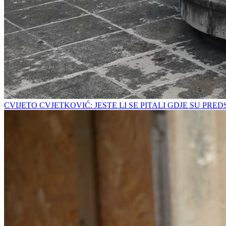
CVIJETO CVJETKOVIĆ: JESTE LI SE PITALI GDJE SU PRE