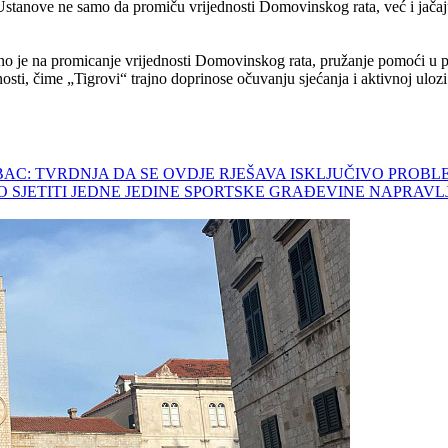
anove ne samo da promiču vrijednosti Domovinskog rata, već i jačaju s
 je na promicanje vrijednosti Domovinskog rata, pružanje pomoći u pr
nosti, čime „Tigrovi“ trajno doprinose očuvanju sjećanja i aktivnoj ulozi
 DUBAC: TVRDNJA DA SE OVDJE RJEŠAVA ISKLJUČIVO P
NETKO SJETITI JEDNE JEDINE SPORTSKE GRAĐEVINE NAPRA