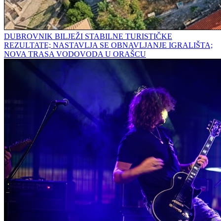
DUBROVNIK BILJEŽI STABILNE TURISTIČKE
REZULTATE; NASTAVLJA SE OBNAVLJANJE IGRALIŠTA;
NOVA TRASA VODOVODA U ORAŠCU