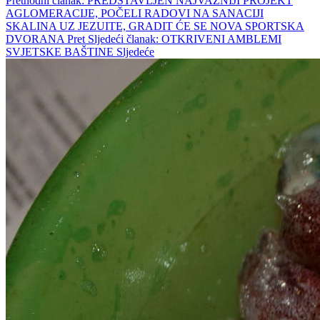
Prethodni članak: PREDSTAVLJEN NAJVAŽNIJI PROJEKT
AGLOMERACIJE, POČELI RADOVI NA SANACIJI
SKALINA UZ JEZUITE, GRADIT ĆE SE NOVA SPORTSKA
DVORANA
Pret
Sljedeći članak: OTKRIVENI AMBLEMI
SVJETSKE BAŠTINE
Sljedeće