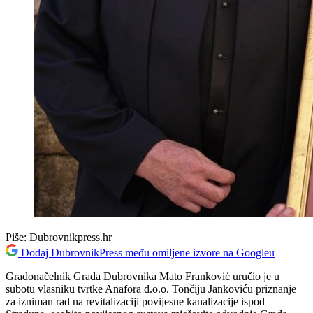
Piše:
Dubrovnikpress.hr
Dodaj DubrovnikPress među omiljene izvore na Googleu
Gradonačelnik Grada Dubrovnika Mato Franković uručio je u
subotu vlasniku tvrtke Anafora d.o.o. Tončiju Jankoviću priznanje
za izniman rad na revitalizaciji povijesne kanalizacije ispod