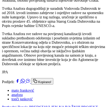
Straduna, osobito povijesnog sustava mješovite odvodnje Grada.
Tvrtka Anafora dugogodišnji je suradnik Vodovoda Dubrovnik te
od 2018. izvodi iznimno zahtjevne i osjetljive radove na spomeniku
nulte kategorije. Upravo iz tog razloga, uručenje je upriličeno u
okviru proslave 45. obljetnice upisa Starog Grada Dubrovnika na
Popis svjetske baštine UNESCO-a.
Tvrtka Anafora sve radove na povijesnoj kanalizaciji izvodi
sukladno prethodnom odobrenju i posebnim uvjetima izdanim od
strane Konzervatorskog odjela u Dubrovniku, a s obzirom na
specifičnost lokacije na koju nije moguće pristupiti teškim strojevima
i opremom, većina radnji obavlja se isključivo ljudskim
angažmanom. Obnove povijesnog kanala na samom je kraju, a
dovršetak ove iznimno bitne investicije koja je dio Aglomeracije
Dubrovnik očekuje se tijekom proljeća.
JPA
Podijeli:
Kopirano!
mato franković
anafora
tonči janković