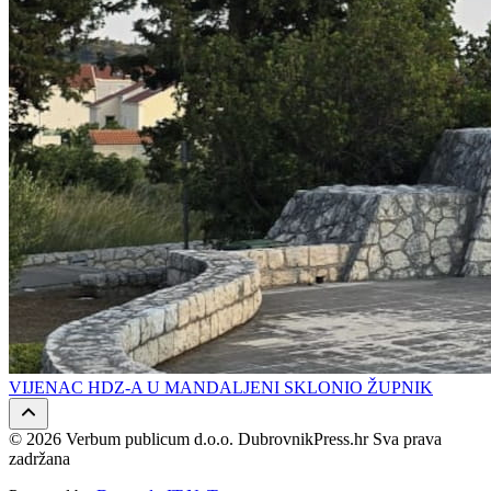
VIJENAC HDZ-A U MANDALJENI SKLONIO ŽUPNIK
© 2026 Verbum publicum d.o.o. DubrovnikPress.hr Sva prava
zadržana