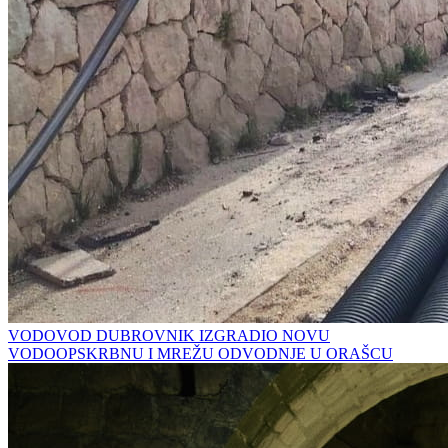
VODOVOD DUBROVNIK IZGRADIO NOVU
VODOOPSKRBNU I MREŽU ODVODNJE U ORAŠCU