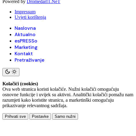
Powered by
DromedarIT.NeT
Impressum
Uvjeti korištenja
Naslovna
Aktualno
esPRESSo
Marketing
Kontakt
Pretraživanje
Kolačići (cookies)
Ova web stranica koristi kolačiće. Nužni kolačići omogućuju
osnovne funkcije i uvijek su aktivni. Analitički kolačići pomažu nam
razumjeti kako koristite stranicu, a marketinški omogućuju
prikazivanje relevantnog sadržaja.
Prihvati sve
Postavke
Samo nužni