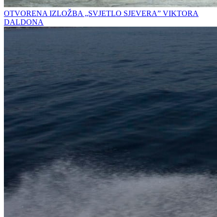
OTVORENA IZLOŽBA „SVJETLO SJEVERA” VIKTORA
DALDONA