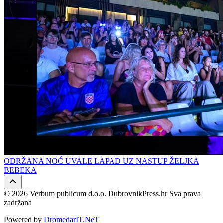
ODRŽANA NOĆ UVALE LAPAD UZ NASTUP ŽELJKA
BEBEKA
© 2026 Verbum publicum d.o.o. DubrovnikPress.hr Sva prava
zadržana
Powered by
DromedarIT.NeT