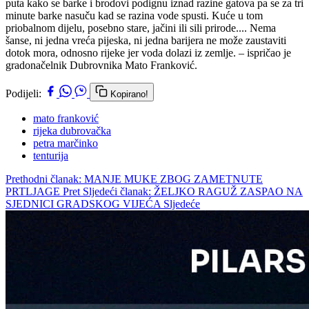
puta kako se barke i brodovi podignu iznad razine gatova pa se za tri
minute barke nasuču kad se razina vode spusti. Kuće u tom
priobalnom dijelu, posebno stare, jačini ili sili prirode.... Nema
šanse, ni jedna vreća pijeska, ni jedna barijera ne može zaustaviti
dotok mora, odnosno rijeke jer voda dolazi iz zemlje. – ispričao je
gradonačelnik Dubrovnika Mato Franković.
Podijeli:
Kopirano!
mato franković
rijeka dubrovačka
petra marčinko
tenturija
Prethodni članak: MANJE MUKE ZBOG ZAMETNUTE
PRTLJAGE
Pret
Sljedeći članak: ŽELJKO RAGUŽ ZASPAO NA
SJEDNICI GRADSKOG VIJEĆA
Sljedeće