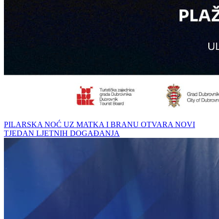
PILARSKA NOĆ UZ MATKA I BRANU OTVARA NOVI
TJEDAN LJETNIH DOGAĐANJA