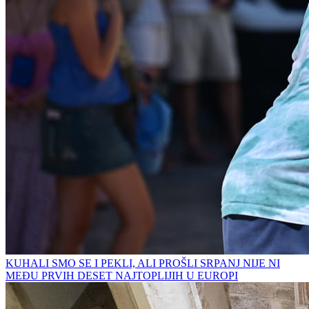
KUHALI SMO SE I PEKLI, ALI PROŠLI SRPANJ NIJE NI
MEĐU PRVIH DESET NAJTOPLIJIH U EUROPI