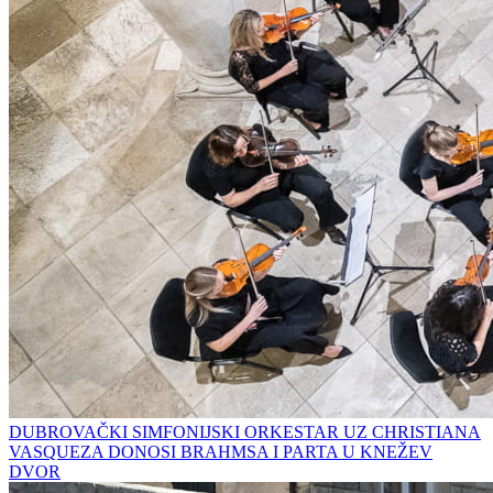
DUBROVAČKI SIMFONIJSKI ORKESTAR UZ CHRISTIANA
VASQUEZA DONOSI BRAHMSA I PARTA U KNEŽEV
DVOR