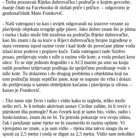
- Treba poznavati Rijeku dubrovačku i područje o kojem govorite,
manje čitati na Facebooku ili slušati priče i pričice. – odgovorio je
gradonačelnik Mato Franković.
- Naši vatrogasci su kao i uvijek odgovarali na izazove vezane za
plavljenje objekata svugdje gdje plave. Jako dobro znam što je plima
i oseka i kako može biti izražena na području Rijeke dubrovačke,
kao što znam i da su kuće u Rijeci dubrovačkoj brojne izgrađene u
stara vremena ispod razine ceste i kad dođe do povećane plime voda
izlazi kroz podove i poplave kuće. Tada vatrogasci rade Sizifov
posao, prelijevaju vodu s niže u razinu više kote, a voda prolazi kroz
ulice. To se nije jednom dogodilo i u ACI marini pa smo na kraju
radili posebno izlijevanje podloga da spriječimo prodiranje vode s
niže kote. Tu dolazimo i do drugog problema s objektima koji na
tom području imaju septičke jame, koje se napune do vrha i dolazi
do prelijevanja u samim obiteljskim kućama i plavljenja iz sifona. –
kazao je Franković.
- Tko tamo nije živio i radio i vidio kako to izgleda, teško može
nešto reći. Je li trebalo aktivirati sustav Civilne zaštite, bi li vreće s
pijeskom išta pomogle? Kao čovjek koji je tamo bio, vidio, radio i
funkcionirao, znam da ne bi. Tu priroda pokazuje svu svoju silinu,
čak i jaružanje same rijeke ne bi zaustavilo to razinu oplime. Vi
vjerojatno ne znate, a ja sam vidio – rijeka ima takvu snagu da se
spusti za 2,5 metra i onda se digne za 2,5 metra. Vidio sam nekoliko