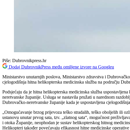
Piše:
Dubrovnikpress.hr
Dodaj DubrovnikPress među omiljene izvore na Googleu
Ministarstvo unutarnjih poslova, Ministarstvo zdravstva i Dubrovačko
cjelogodišnja hitna helikopterska medicinska služba na području Dubro
Podsjećaju da je hitna helikopterska medicinska služba uspostavljena
neretvanske županije. Usluga se nastavila pružati u narednom razdoblju
Dubrovačko-neretvanske županije kada je uspostavljena cjelogodišnja 
„Omogućavanje brzog prijevoza teško stradalih, teško oboljelih ili oz
ustanovu unutar prvog sata, tzv. „zlatnog sata“, mogućnost preživljav
i otoka Županije, neophodan je sustav helikopterskog hitnog medici
Helikopteri također povećavaju efikasnost hitne medicinske operative 