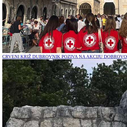
CRVENI KRIŽ DUBROVNIK POZIVA NA AKCIJU DOBROVO