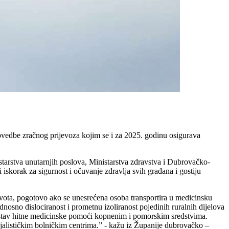
ovedbe zračnog prijevoza kojim se i za 2025. godinu osigurava
tarstva unutarnjih poslova, Ministarstva zdravstva i Dubrovačko-
iskorak za sigurnost i očuvanje zdravlja svih građana i gostiju
života, pogotovo ako se unesrećena osoba transportira u medicinsku
nosno dislociranost i prometnu izoliranost pojedinih ruralnih dijelova
ustav hitne medicinske pomoći kopnenim i pomorskim sredstvima.
ijalističkim bolničkim centrima.” - kažu iz Županije dubrovačko –