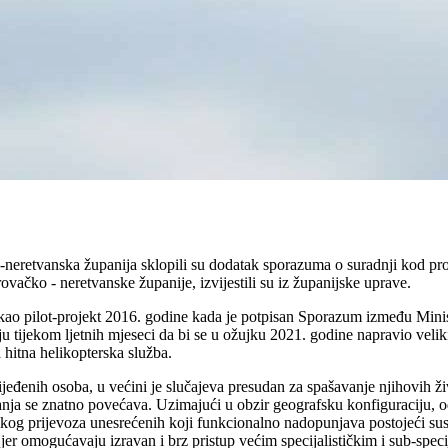
-neretvanska županija sklopili su dodatak sporazuma o suradnji kod pr
vačko - neretvanske županije, izvijestili su iz županijske uprave.
 kao pilot-projekt 2016. godine kada je potpisan Sporazum između Minis
 tijekom ljetnih mjeseci da bi se u ožujku 2021. godine napravio veliki 
hitna helikopterska služba.
lijeđenih osoba, u većini je slučajeva presudan za spašavanje njihovih 
anja se znatno povećava. Uzimajući u obzir geografsku konfiguraciju, od
nskog prijevoza unesrećenih koji funkcionalno nadopunjava postojeći s
jer omogućavaju izravan i brz pristup većim specijalističkim i sub-spec