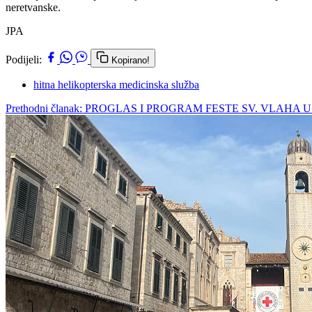
neretvanske.
JPA
Podijeli:
Kopirano!
hitna helikopterska medicinska služba
Prethodni članak: PROGLAS I PROGRAM FESTE SV. VLAHA