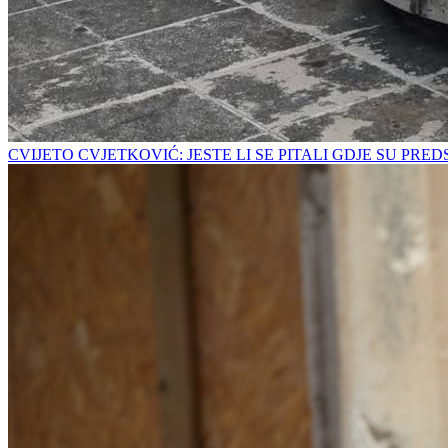
CVIJETO CVJETKOVIĆ: JESTE LI SE PITALI GDJE SU PRE