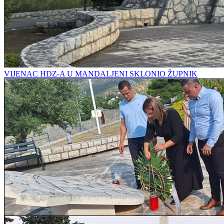
VIJENAC HDZ-A U MANDALJENI SKLONIO ŽUPNIK