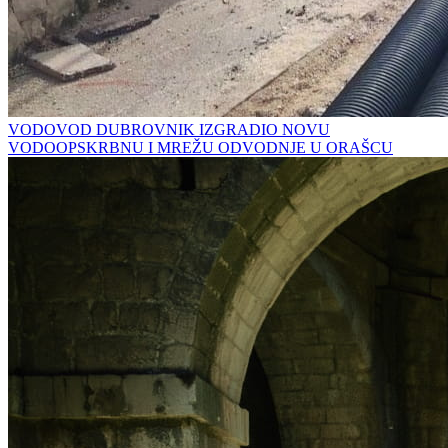
VODOVOD DUBROVNIK IZGRADIO NOVU
VODOOPSKRBNU I MREŽU ODVODNJE U ORAŠCU