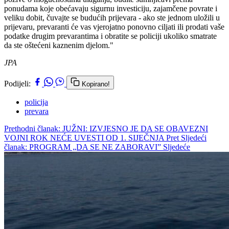
ponudama koje obećavaju sigurnu investiciju, zajamčene povrate i
veliku dobit, čuvajte se budućih prijevara - ako ste jednom uložili u
prijevaru, prevaranti će vas vjerojatno ponovno ciljati ili prodati vaše
podatke drugim prevarantima i obratite se policiji ukoliko smatrate
da ste oštećeni kaznenim djelom."
JPA
Podijeli:
Kopirano!
policija
prevara
Prethodni članak: JUŽNI: IZVJESNO JE DA SE OBAVEZNI
VOJNI ROK NEĆE UVESTI OD 1. SIJEČNJA
Pret
Sljedeći
članak: PROGRAM „DA SE NE ZABORAVI”
Sljedeće