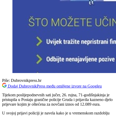
Piše:
Dubrovnikpress.hr
Dodaj DubrovnikPress među omiljene izvore na Googleu
Tijekom poslijepodnevnih sati jučer, 26. rujna, 71-godišnjakinja je
pristupila u Postaju granične policije Gruda i prijavila kazneno djelo
prijevare kojim je oštećena za novčani iznos od 12.089 eura.
U svojoj prijavi policiji je navela kako je u vremenskom razdoblju