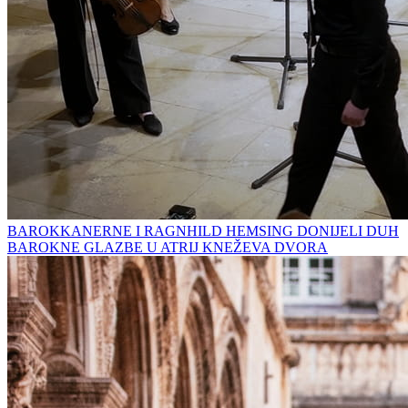
BAROKKANERNE I RAGNHILD HEMSING DONIJELI DUH
BAROKNE GLAZBE U ATRIJ KNEŽEVA DVORA