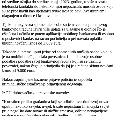
od sredine ožujka do sredine srpnja 2023. godine, u više navrata
telefonski kontaktiralo nekoliko, njoj nepoznatih, muških osoba koji
su se predstavili kao djelatnici tvrtke koja se bavi investiranjem i
ulaganjem u dionice i kriptovalute.
Tijekom razgovora spomenute osobe su je navele da putem svog
bankovnog računa izvrši više uplata za ulaganje u dionice što je
oštećena i učinila te putem aplikacije mobilnog bankarstva ili osobno
u poslovnici banke, na račun počinitelja u pet navrata uplatila
ukupni novčani iznos od 3.089 eura.
Također je, prema uputi jedne od spomenutih muških osoba koja joj
je na mobilni uređaj poslala poveznicu, ispunila svoje osobne
podatke i podatke svog bankovnog računa koji su se tražili u
poveznici, nakon čega je primijetila da joj je s računa skinut novčani
iznos od 9.000 eura.
Nakon zaprimljene kaznene prijave policija je započela
kriminalističko istraživanje prijavljenog događaja.
Iz PU dubrovačko - neretvanske navode:
"Koristimo priliku građanima koji se odluče investirati svoj novac
uputiti nekoliko savjeta: uvijek tražite nepristrani financijski savjet
prije nego što date novac ili uložite sredstva, odbijte nenajavljene
pozive o mogućnostima ulaganja, budite sumnjičavi prema