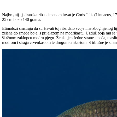
Najbrojnija jadranska riba s imenom hrvat je Coris Julis (Linnaeus, 175
25 cm i oko 140 grama.
Etimolozi smatraju da su Hrvati toj riba dalo svoje ime zbog njenog lijep
zelene do smeđe boje, s prijelazom na modrikastu. Uzduž boja mu se pr
škržnom zaklopcu modru pjegu. Ženka je s leđne strane smeđa, maslina
modrom i straga crvenkastom te drugom crnkastom. S trbušne je strane