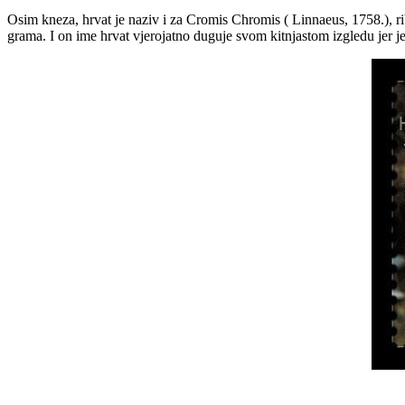
Osim kneza, hrvat je naziv i za Cromis Chromis ( Linnaeus, 1758.), ribu
grama. I on ime hrvat vjerojatno duguje svom kitnjastom izgledu jer 