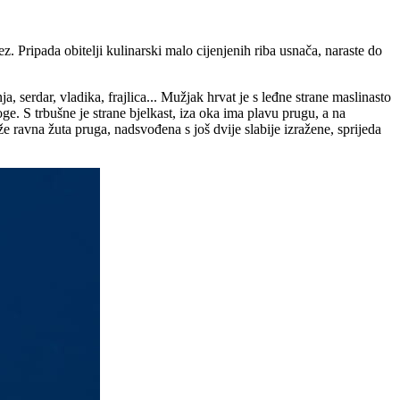
z. Pripada obitelji kulinarski malo cijenjenih riba usnača, naraste do
a, serdar, vladika, frajlica... Mužjak hrvat je s leđne strane maslinasto
e. S trbušne je strane bjelkast, iza oka ima plavu prugu, a na
ravna žuta pruga, nadsvođena s još dvije slabije izražene, sprijeda