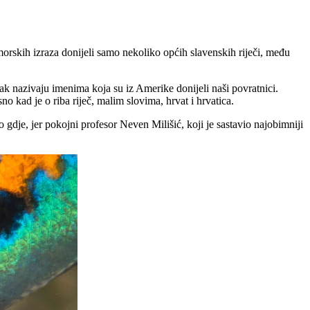
morskih izraza donijeli samo nekoliko općih slavenskih riječi, među
čak nazivaju imenima koja su iz Amerike donijeli naši povratnici.
 kad je o riba riječ, malim slovima, hrvat i hrvatica.
gdje, jer pokojni profesor Neven Milišić, koji je sastavio najobimniji