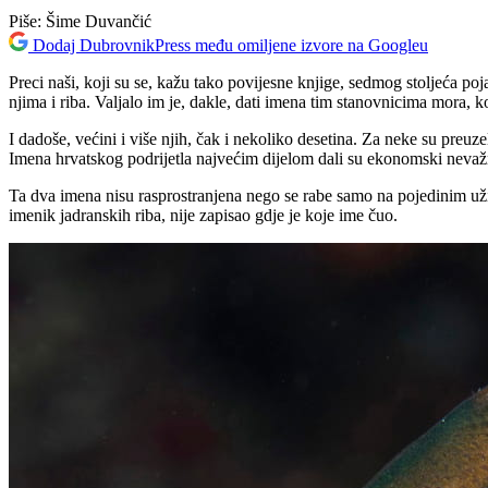
Piše:
Šime Duvančić
Dodaj DubrovnikPress među omiljene izvore na Googleu
Preci naši, koji su se, kažu tako povijesne knjige, sedmog stoljeća p
njima i riba. Valjalo im je, dakle, dati imena tim stanovnicima mora, k
I dadoše, većini i više njih, čak i nekoliko desetina. Za neke su preu
Imena hrvatskog podrijetla najvećim dijelom dali su ekonomski nevažni
Ta dva imena nisu rasprostranjena nego se rabe samo na pojedinim užim
imenik jadranskih riba, nije zapisao gdje je koje ime čuo.