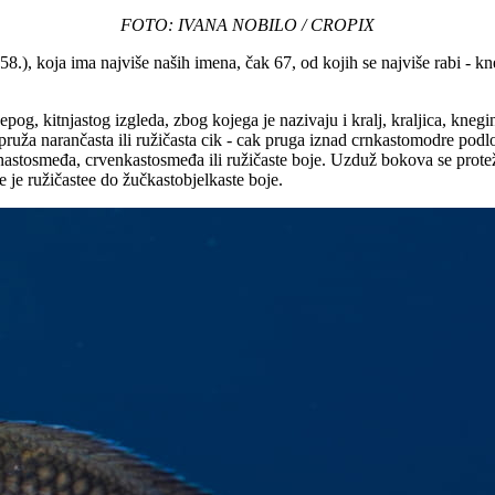
FOTO: IVANA NOBILO / CROPIX
8.), koja ima najviše naših imena, čak 67, od kojih se najviše rabi - kne
og, kitnjastog izgleda, zbog kojega je nazivaju i kralj, kraljica, kneginj
uža narančasta ili ružičasta cik - cak pruga iznad crnkastomodre podlog
stosmeđa, crvenkastosmeđa ili ružičaste boje. Uzduž bokova se proteže 
 je ružičastee do žučkastobjelkaste boje.