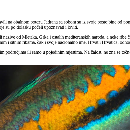
ojavili na obalnom potezu Jadrana sa sobom su iz svoje postojbine od po
oje su po dolasku počeli upoznavati i loviti.
zeli nazive od Mletaka, Grka i ostalih mediteranskih naroda, a neke ribe 
m i sitnim ribama, čak i svoje nacionalno ime, Hrvat i Hrvatica, odnosno
 područjima ili samo u pojedinim mjestima. Na žalost, ne zna se točno 