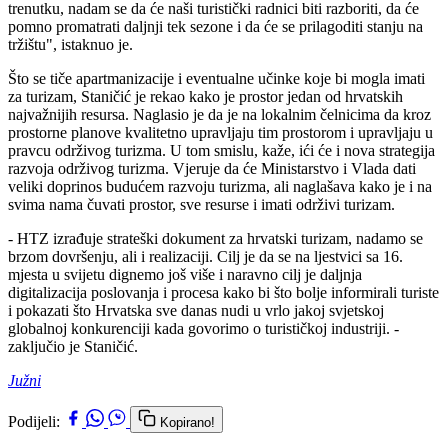
trenutku, nadam se da će naši turistički radnici biti razboriti, da će
pomno promatrati daljnji tek sezone i da će se prilagoditi stanju na
tržištu", istaknuo je.
Što se tiče apartmanizacije i eventualne učinke koje bi mogla imati
za turizam, Staničić je rekao kako je prostor jedan od hrvatskih
najvažnijih resursa. Naglasio je da je na lokalnim čelnicima da kroz
prostorne planove kvalitetno upravljaju tim prostorom i upravljaju u
pravcu održivog turizma. U tom smislu, kaže, ići će i nova strategija
razvoja održivog turizma. Vjeruje da će Ministarstvo i Vlada dati
veliki doprinos budućem razvoju turizma, ali naglašava kako je i na
svima nama čuvati prostor, sve resurse i imati održivi turizam.
- HTZ izrađuje strateški dokument za hrvatski turizam, nadamo se
brzom dovršenju, ali i realizaciji. Cilj je da se na ljestvici sa 16.
mjesta u svijetu dignemo još više i naravno cilj je daljnja
digitalizacija poslovanja i procesa kako bi što bolje informirali turiste
i pokazati što Hrvatska sve danas nudi u vrlo jakoj svjetskoj
globalnoj konkurenciji kada govorimo o turističkoj industriji. -
zaključio je Staničić.
Južni
Podijeli:
Kopirano!