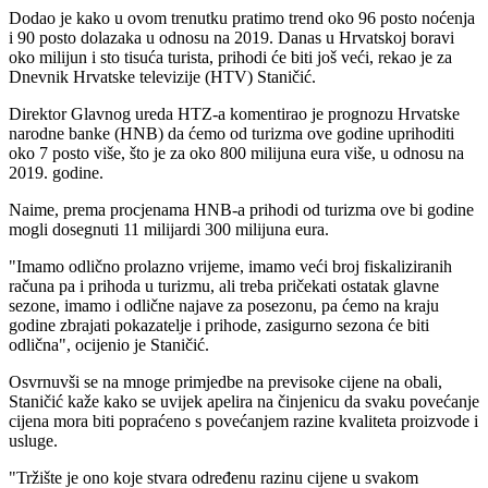
Dodao je kako u ovom trenutku pratimo trend oko 96 posto noćenja
i 90 posto dolazaka u odnosu na 2019. Danas u Hrvatskoj boravi
oko milijun i sto tisuća turista, prihodi će biti još veći, rekao je za
Dnevnik Hrvatske televizije (HTV) Staničić.
Direktor Glavnog ureda HTZ-a komentirao je prognozu Hrvatske
narodne banke (HNB) da ćemo od turizma ove godine uprihoditi
oko 7 posto više, što je za oko 800 milijuna eura više, u odnosu na
2019. godine.
Naime, prema procjenama HNB-a prihodi od turizma ove bi godine
mogli dosegnuti 11 milijardi 300 milijuna eura.
"Imamo odlično prolazno vrijeme, imamo veći broj fiskaliziranih
računa pa i prihoda u turizmu, ali treba pričekati ostatak glavne
sezone, imamo i odlične najave za posezonu, pa ćemo na kraju
godine zbrajati pokazatelje i prihode, zasigurno sezona će biti
odlična", ocijenio je Staničić.
Osvrnuvši se na mnoge primjedbe na previsoke cijene na obali,
Staničić kaže kako se uvijek apelira na činjenicu da svaku povećanje
cijena mora biti popraćeno s povećanjem razine kvaliteta proizvode i
usluge.
"Tržište je ono koje stvara određenu razinu cijene u svakom