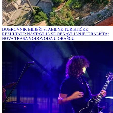
DUBROVNIK BILJEŽI STABILNE TURISTIČKE
REZULTATE; NASTAVLJA SE OBNAVLJANJE IGRALIŠTA;
NOVA TRASA VODOVODA U ORAŠCU