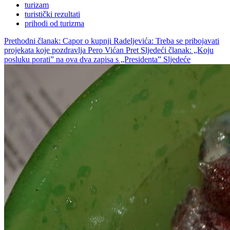
turizam
turistički rezultati
prihodi od turizma
Prethodni članak: Capor o kupnji Radeljevića: Treba se pribojavati
projekata koje pozdravlja Pero Vićan
Pret
Sljedeći članak: „Koju
posluku porati” na ova dva zapisa s „Presidenta”
Sljedeće