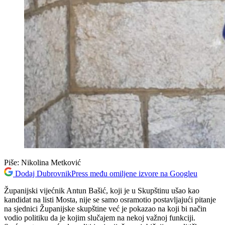
Piše:
Nikolina Metković
Dodaj DubrovnikPress među omiljene izvore na Googleu
Županijski vijećnik Antun Bašić, koji je u Skupštinu ušao kao
kandidat na listi Mosta, nije se samo osramotio postavljajući pitanje
na sjednici Županijske skupštine već je pokazao na koji bi način
vodio politiku da je kojim slučajem na nekoj važnoj funkciji.