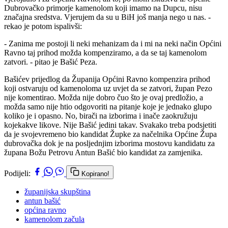
Dubrovačko primorje kamenolom koji imamo na Dupcu, nisu
značajna sredstva. Vjerujem da su u BiH još manja nego u nas. -
rekao je potom ispalivši:
- Zanima me postoji li neki mehanizam da i mi na neki način Općini
Ravno taj prihod možda kompenziramo, a da se taj kamenolom
zatvori. - pitao je Bašić Peza.
Bašićev prijedlog da Županija Općini Ravno kompenzira prihod
koji ostvaruju od kamenoloma uz uvjet da se zatvori, župan Pezo
nije komentirao. Možda nije dobro čuo što je ovaj predložio, a
možda samo nije htio odgovoriti na pitanje koje je jednako glupo
koliko je i opasno. No, birači na izborima i inače zaokružuju
kojekakve likove. Nije Bašić jedini takav. Svakako treba podsjetiti
da je svojevremeno bio kandidat Župke za načelnika Općine Župa
dubrovačka dok je na posljednjim izborima mostovu kandidatu za
župana Božu Petrovu Antun Bašić bio kandidat za zamjenika.
Podijeli:
Kopirano!
županijska skupština
antun bašić
općina ravno
kamenolom začula