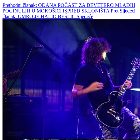
Prethodni članak: ODANA POČAST ZA DEVETERO MLADIH
POGINULIH U MOKOŠICI ISPRED SKLONIŠTA
Pret
Sljedeći
članak: UMRO JE HALID BEŠLIĆ
Sljedeće