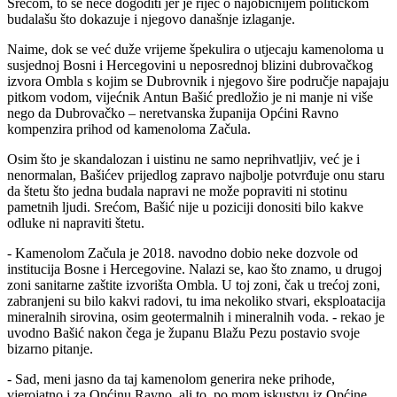
Srećom, to se neće dogoditi jer je riječ o najobičnijem političkom
budalašu što dokazuje i njegovo današnje izlaganje.
Naime, dok se već duže vrijeme špekulira o utjecaju kamenoloma u
susjednoj Bosni i Hercegovini u neposrednoj blizini dubrovačkog
izvora Ombla s kojim se Dubrovnik i njegovo šire područje napajaju
pitkom vodom, vijećnik Antun Bašić predložio je ni manje ni više
nego da Dubrovačko – neretvanska županija Općini Ravno
kompenzira prihod od kamenoloma Začula.
Osim što je skandalozan i uistinu ne samo neprihvatljiv, već je i
nenormalan, Bašićev prijedlog zapravo najbolje potvrđuje onu staru
da štetu što jedna budala napravi ne može popraviti ni stotinu
pametnih ljudi. Srećom, Bašić nije u poziciji donositi bilo kakve
odluke ni napraviti štetu.
- Kamenolom Začula je 2018. navodno dobio neke dozvole od
institucija Bosne i Hercegovine. Nalazi se, kao što znamo, u drugoj
zoni sanitarne zaštite izvorišta Ombla. U toj zoni, čak u trećoj zoni,
zabranjeni su bilo kakvi radovi, tu ima nekoliko stvari, eksploatacija
mineralnih sirovina, osim geotermalnih i mineralnih voda. - rekao je
uvodno Bašić nakon čega je županu Blažu Pezu postavio svoje
bizarno pitanje.
- Sad, meni jasno da taj kamenolom generira neke prihode,
vjerojatno i za Općinu Ravno, ali to, po mom iskustvu iz Općine