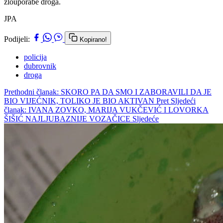
zlouporabe droga.
JPA
Podijeli:
Kopirano!
policija
dubrovnik
droga
Prethodni članak: SKORO PA DA SMO I ZABORAVILI DA JE
BIO VIJEĆNIK, TOLIKO JE BIO AKTIVAN
Pret
Sljedeći
članak: IVANA ZOVKO, MARIJA VUKČEVIĆ I LOVORKA
ŠIŠIĆ NAJLJUBAZNIJE VOZAČICE
Sljedeće