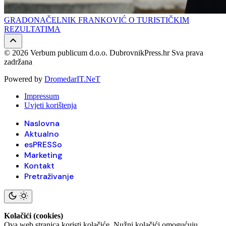
GRADONAČELNIK FRANKOVIĆ O TURISTIČKIM
REZULTATIMA
© 2026 Verbum publicum d.o.o. DubrovnikPress.hr Sva prava
zadržana
Powered by
DromedarIT.NeT
Impressum
Uvjeti korištenja
Naslovna
Aktualno
esPRESSo
Marketing
Kontakt
Pretraživanje
Kolačići (cookies)
Ova web stranica koristi kolačiće. Nužni kolačići omogućuju