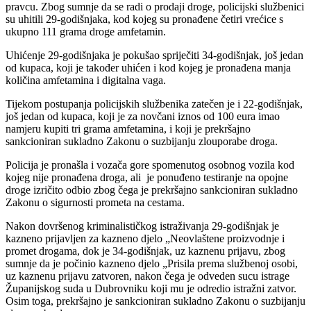
pravcu. Zbog sumnje da se radi o prodaji droge, policijski službenici
su uhitili 29-godišnjaka, kod kojeg su pronađene četiri vrećice s
ukupno 111 grama droge amfetamin.
Uhićenje 29-godišnjaka je pokušao spriječiti 34-godišnjak, još jedan
od kupaca, koji je također uhićen i kod kojeg je pronađena manja
količina amfetamina i digitalna vaga.
Tijekom postupanja policijskih službenika zatečen je i 22-godišnjak,
još jedan od kupaca, koji je za novčani iznos od 100 eura imao
namjeru kupiti tri grama amfetamina, i koji je prekršajno
sankcioniran sukladno Zakonu o suzbijanju zlouporabe droga.
Policija je pronašla i vozača gore spomenutog osobnog vozila kod
kojeg nije pronađena droga, ali je ponuđeno testiranje na opojne
droge izričito odbio zbog čega je prekršajno sankcioniran sukladno
Zakonu o sigurnosti prometa na cestama.
Nakon dovršenog kriminalističkog istraživanja 29-godišnjak je
kazneno prijavljen za kazneno djelo „Neovlaštene proizvodnje i
promet drogama, dok je 34-godišnjak, uz kaznenu prijavu, zbog
sumnje da je počinio kazneno djelo „Prisila prema službenoj osobi,
uz kaznenu prijavu zatvoren, nakon čega je odveden sucu istrage
Županijskog suda u Dubrovniku koji mu je odredio istražni zatvor.
Osim toga, prekršajno je sankcioniran sukladno Zakonu o suzbijanju