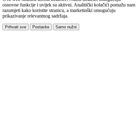
osnovne funkcije i uvijek su aktivni. Analitički kolačići pomažu nam
razumjeti kako koristite stranicu, a marketinški omogućuju
prikazivanje relevantnog sadržaja.
Prihvati sve
Postavke
Samo nužni