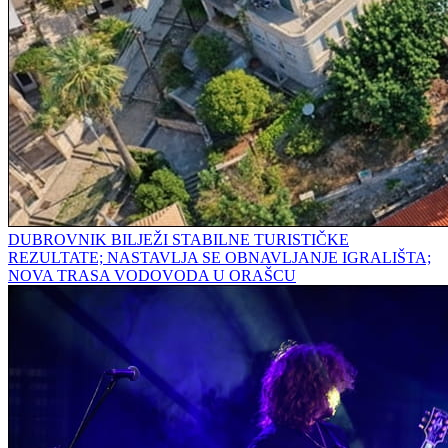
DUBROVNIK BILJEŽI STABILNE TURISTIČKE
REZULTATE; NASTAVLJA SE OBNAVLJANJE IGRALIŠTA;
NOVA TRASA VODOVODA U ORAŠCU