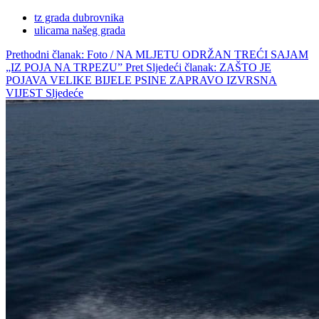
tz grada dubrovnika
ulicama našeg grada
Prethodni članak: Foto / NA MLJETU ODRŽAN TREĆI SAJAM
„IZ POJA NA TRPEZU”
Pret
Sljedeći članak: ZAŠTO JE
POJAVA VELIKE BIJELE PSINE ZAPRAVO IZVRSNA
VIJEST
Sljedeće