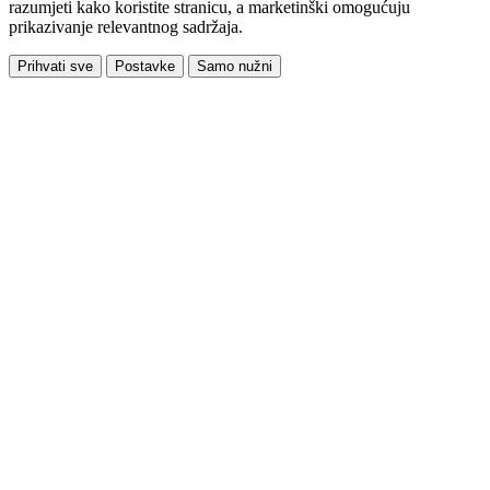
razumjeti kako koristite stranicu, a marketinški omogućuju
prikazivanje relevantnog sadržaja.
Prihvati sve
Postavke
Samo nužni