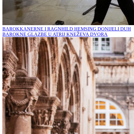
BAROKKANERNE I RAGNHILD HEMSING DONIJELI DUH
BAROKNE GLAZBE U ATRIJ KNEŽEVA DVORA