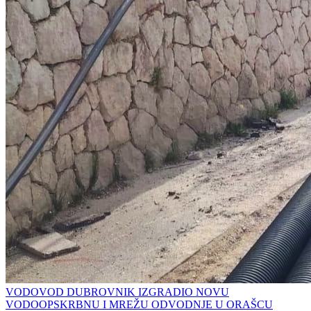
VODOVOD DUBROVNIK IZGRADIO NOVU
VODOOPSKRBNU I MREŽU ODVODNJE U ORAŠCU