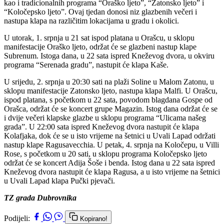
kao i tradicionalnih programa “Oraško ljeto”, “Zatonsko ljeto” i
“Koločepsko ljeto”. Ovaj tjedan donosi niz glazbenih večeri i
nastupa klapa na različitim lokacijama u gradu i okolici.
U utorak, 1. srpnja u 21 sat ispod platana u Orašcu, u sklopu
manifestacije Oraško ljeto, održat će se glazbeni nastup klape
Subrenum. Istoga dana, u 22 sata ispred Kneževog dvora, u okviru
programa “Serenada gradu”, nastupit će klapa Kaše.
U srijedu, 2. srpnja u 20:30 sati na plaži Soline u Malom Zatonu, u
sklopu manifestacije Zatonsko ljeto, nastupa klapa Malfi. U Orašcu,
ispod platana, s početkom u 22 sata, povodom blagdana Gospe od
Orašca, održat će se koncert grupe Magazin. Istog dana održat će se
i dvije večeri klapske glazbe u sklopu programa “Ulicama našeg
grada”. U 22:00 sata ispred Kneževog dvora nastupit će klapa
Kolafjaka, dok će se u isto vrijeme na šetnici u Uvali Lapad održati
nastup klape Ragusavecchia. U petak, 4. srpnja na Koločepu, u Villi
Rose, s početkom u 20 sati, u sklopu programa Koločepsko ljeto
održat će se koncert Adija Šoše i benda. Istog dana u 22 sata ispred
Kneževog dvora nastupit će klapa Ragusa, a u isto vrijeme na šetnici
u Uvali Lapad klapa Pučki pjevači.
TZ grada Dubrovnika
Podijeli:
Kopirano!